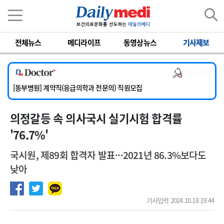
이름
비밀번호
전체뉴스
메디라이프
동영상뉴스
기사제보
[서울아산병원] 2026년 하반기 인턴 모집
[영남대학교의료원] 마취통증의학과 임기제 임상의사 채용
의사 채용
[충남대학교병원] 소아청소년과(소아응급전담) 계약직 의사 공개채용
[동부병원] 계약직(응급의학과 전문의) 직원모집
[이대목동병원] 하반기 전공의(레지던트1년차) 모집
의정갈등 속 의사국시 실기시험 합격률
[서울아산병원] 2026년 하반기 인턴 모집
[영남대학교의료원] 마취통증의학과 임기제 임상의사 채용
'76.7%'
국시원, 제89회 합격자 발표···2021년 86.3%보다도
낮아
기사입력 2024.10.18 19:44