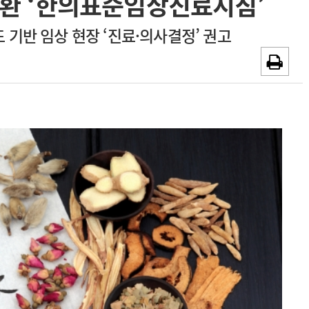
 질환 ‘한의표준임상진료지침’
~2026-08-31
광고안내
기반 임상 현장 ‘진료·의사결정’ 권고
채용시까지