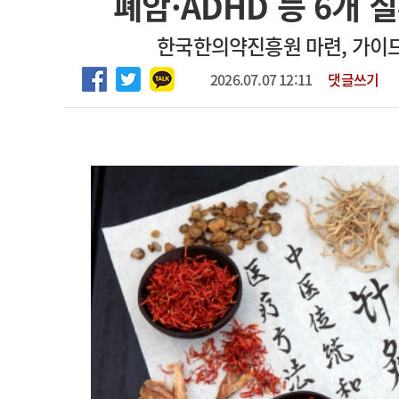
폐암·ADHD 등 6개
2026년 하반기 인턴 모집
고객센터
회사소개
법적고지
한국한의약진흥원 마련, 가이드 
마취통증의학과 임기제 임상의사 채용
2026.07.07 12:11
댓글쓰기