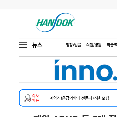
기부
모집
메디인포
인사
부음
오피니언
칼럼
건강정보
금주의 검색어
인물
초대석
피플
뉴스
행정/법률
의원/병원
학술/
1
의사인력 수급 추
동영상뉴스
2
성분명 처방
2026년 하반기 인턴 모집
포토뉴스
포토뉴스
3
AI의료
마취통증의학과 임기제 임상의사 채용
4
전공의 모집 결과
메디 Hospital
지역병원
중소병원
소아청소년과(소아응급전담) 계약직 의사
5
의사국시 합격률
의사
인포메이션
행정처분
판례
계약직(응급의학과 전문의) 직원모집
채용
하반기 전공의(레지던트1년차) 모집
학회·연수강좌
학회/연수강좌
행사