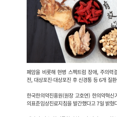
폐암을 비롯해 현병 스펙트럼 장애, 주의력결
전, 대상포진·대상포진 후 신경통 등 6개 
한국한의약진흥원(원장 고호연) 한의약혁신기
의표준임상진료지침을 발간했다고 7일 밝혔다