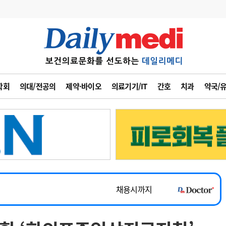
변경
사고
수첩
학회
의대/전공의
제약·바이오
의료기기/IT
간호
치과
약국/
계
6
관리급여 실시
7
지필공 지원책
~2026-08-31
8
수련환경 개선
채용시까지
9
의과대학 입시
 공개채용
채용시까지
10
약가인하
유권해석
정책/통계
공시
채용시까지
~2026-08-15