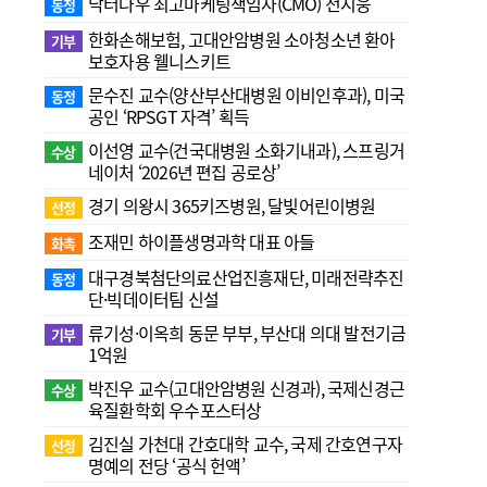
닥터나우 최고마케팅책임자(CMO) 전지웅
동정
한화손해보험, 고대안암병원 소아청소년 환아
기부
보호자용 웰니스키트
문수진 교수( 양산부산대병원 이비인후과), 미국
동정
공인 ‘RPSGT 자격’ 획득
이선영 교수(건국대병원 소화기내과), 스프링거
수상
네이처 ‘2026년 편집 공로상’
경기 의왕시 365키즈병원, 달빛어린이병원
선정
조재민 하이플생명과학 대표 아들
화촉
대구경북첨단의료산업진흥재단, 미래전략추진
동정
단·빅데이터팀 신설
류기성·이옥희 동문 부부, 부산대 의대 발전기금
기부
1억원
박진우 교수(고대안암병원 신경과), 국제신경근
수상
육질환학회 우수포스터상
김진실 가천대 간호대학 교수, 국제 간호연구자
선정
명예의 전당 ‘공식 헌액’