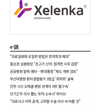
e-談
"의료일원화 유일한 방법은 한의학과 폐과"
홍승권 심평원장 " 초고가 신약, 엄격한 사후 검증"
공공병원 발목 예타…李대통령 "제도 개편 검토"
부산대병원 환자경험평가 3등급 '최하위' 굴욕
인천 시신 오배출 병원 관계자 3명 '불구속'
단기근무 의사 뽑는 'BTS 소속사' 하이브
"의료사고 이력 공개, 고위험 수술 의사 씨 마를 것"