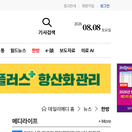
광고안내
회원가입
로그인
|
|
08.08
2026
토요일
기사검색
유통
월드뉴스
한방
e-談
보도자료
의료 AI
지침·기준·평가
약제급여 심사 결과
데일리메디 홈
뉴스
한방
메디라이프
+ More