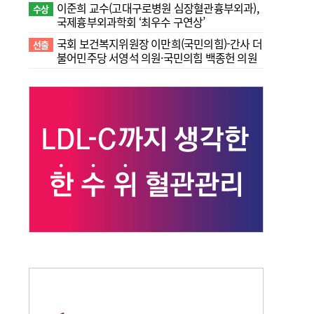
이준희 교수(고대구로병원 심장혈관흉부외과),
수상
국제흉부외과학회 ‘최우수 구연상’
국회 보건복지위원장 이만희(국민의힘)-간사 더
선출
불어민주당 서영석 의원·국민의힘 백종헌 의원