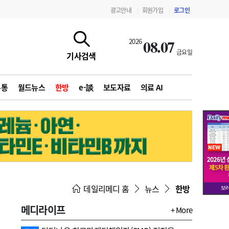
광고안내
회원가입
로그인
|
|
08.07
2026
금요일
기사검색
유통
월드뉴스
한방
e-談
보도자료
의료 AI
지침·기준·평가
약제급여 심사 결과
데일리메디 홈
뉴스
한방
메디라이프
+ More