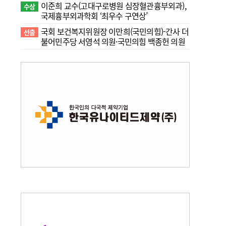
이준희 교수(고대구로병원 심장혈관흉부외과),
수상
국제흉부외과학회 ‘최우수 구연상’
국회 보건복지위원장 이만희(국민의힘)-간사 더
선출
불어민주당 서영석 의원·국민의힘 백종헌 의원