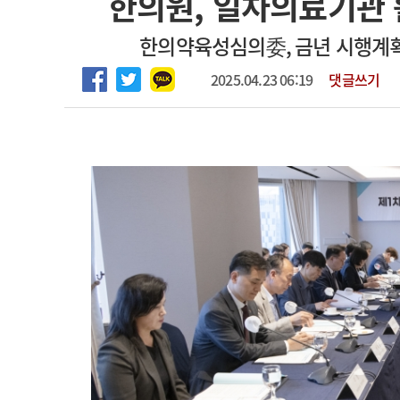
한의원, 일차의료기관 
2026년 하반기 인턴 모집
고객센터
회사소개
법적고지
한의약육성심의委, 금년 시행계
마취통증의학과 임기제 임상의사 채용
2025.04.23 06:19
댓글쓰기