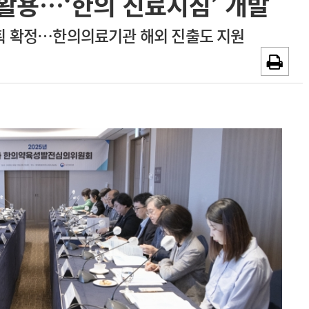
활용…‘한의 진료지침’ 개발
~2026-08-31
광고안내
획 확정…한의의료기관 해외 진출도 지원
채용시까지