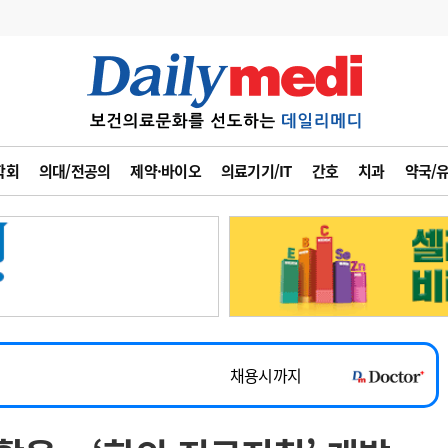
변경
사고
수첩
학회
의대/전공의
제약·바이오
의료기기/IT
간호
치과
약국/
계
6
관리급여 실시
7
지필공 지원책
~2026-08-31
8
수련환경 개선
채용시까지
9
의과대학 입시
 공개채용
채용시까지
10
약가인하
유권해석
정책/통계
공시
채용시까지
~2026-08-15