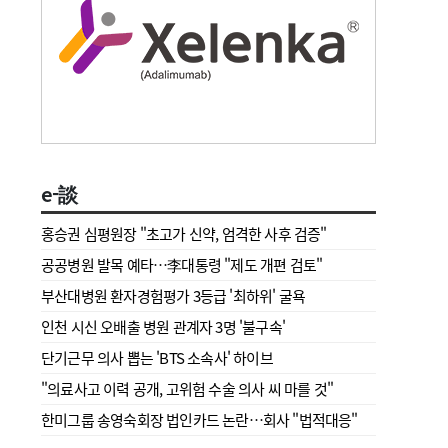
e-談
홍승권 심평원장 " 초고가 신약, 엄격한 사후 검증"
공공병원 발목 예타…李대통령 "제도 개편 검토"
부산대병원 환자경험평가 3등급 '최하위' 굴욕
인천 시신 오배출 병원 관계자 3명 '불구속'
단기근무 의사 뽑는 'BTS 소속사' 하이브
"의료사고 이력 공개, 고위험 수술 의사 씨 마를 것"
한미그룹 송영숙회장 법인카드 논란…회사 "법적대응"