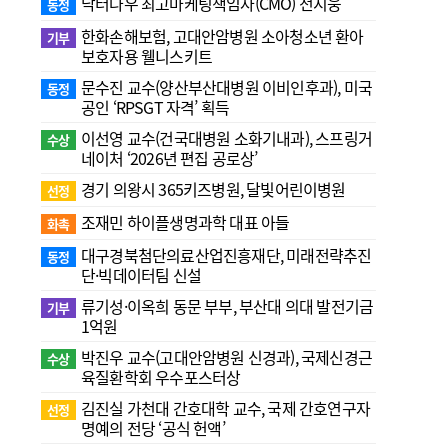
닥터나우 최고마케팅책임자(CMO) 전지웅
동정
한화손해보험, 고대안암병원 소아청소년 환아
기부
보호자용 웰니스키트
문수진 교수( 양산부산대병원 이비인후과), 미국
동정
공인 ‘RPSGT 자격’ 획득
이선영 교수(건국대병원 소화기내과), 스프링거
수상
네이처 ‘2026년 편집 공로상’
경기 의왕시 365키즈병원, 달빛어린이병원
선정
조재민 하이플생명과학 대표 아들
화촉
대구경북첨단의료산업진흥재단, 미래전략추진
동정
단·빅데이터팀 신설
류기성·이옥희 동문 부부, 부산대 의대 발전기금
기부
1억원
박진우 교수(고대안암병원 신경과), 국제신경근
수상
육질환학회 우수포스터상
김진실 가천대 간호대학 교수, 국제 간호연구자
선정
명예의 전당 ‘공식 헌액’