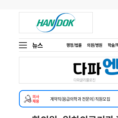
기부
모집
메디인포
인사
부음
오피니언
칼럼
건강정보
금주의 검색어
인물
초대석
피플
뉴스
행정/법률
의원/병원
학술/
1
의사인력 수급 추
동영상뉴스
2
성분명 처방
2026년 하반기 인턴 모집
포토뉴스
포토뉴스
3
AI의료
마취통증의학과 임기제 임상의사 채용
4
전공의 모집 결과
메디 Hospital
지역병원
중소병원
소아청소년과(소아응급전담) 계약직 의사
5
의사국시 합격률
의사
인포메이션
행정처분
판례
계약직(응급의학과 전문의) 직원모집
채용
하반기 전공의(레지던트1년차) 모집
학회·연수강좌
학회/연수강좌
행사