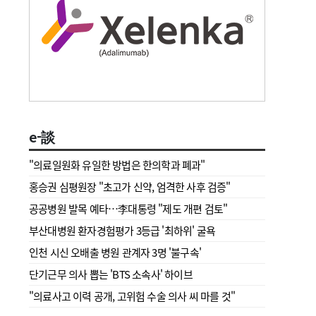
e-談
"의료일원화 유일한 방법은 한의학과 폐과"
홍승권 심평원장 " 초고가 신약, 엄격한 사후 검증"
공공병원 발목 예타…李대통령 "제도 개편 검토"
부산대병원 환자경험평가 3등급 '최하위' 굴욕
인천 시신 오배출 병원 관계자 3명 '불구속'
단기근무 의사 뽑는 'BTS 소속사' 하이브
"의료사고 이력 공개, 고위험 수술 의사 씨 마를 것"