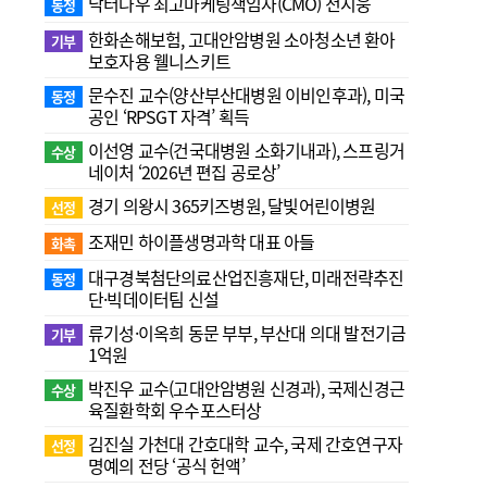
닥터나우 최고마케팅책임자(CMO) 전지웅
동정
한화손해보험, 고대안암병원 소아청소년 환아
기부
보호자용 웰니스키트
문수진 교수( 양산부산대병원 이비인후과), 미국
동정
공인 ‘RPSGT 자격’ 획득
이선영 교수(건국대병원 소화기내과), 스프링거
수상
네이처 ‘2026년 편집 공로상’
경기 의왕시 365키즈병원, 달빛어린이병원
선정
조재민 하이플생명과학 대표 아들
화촉
대구경북첨단의료산업진흥재단, 미래전략추진
동정
단·빅데이터팀 신설
류기성·이옥희 동문 부부, 부산대 의대 발전기금
기부
1억원
박진우 교수(고대안암병원 신경과), 국제신경근
수상
육질환학회 우수포스터상
김진실 가천대 간호대학 교수, 국제 간호연구자
선정
명예의 전당 ‘공식 헌액’