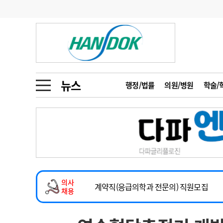
기부
모집
메디인포
인사
부음
오피니언
칼럼
건강정보
금주의 검색어
인물
초대석
피플
뉴스
행정/법률
의원/병원
학술/
1
의사인력 수급 추
동영상뉴스
2
성분명 처방
2026년 하반기 인턴 모집
포토뉴스
포토뉴스
3
AI의료
마취통증의학과 임기제 임상의사 채용
4
전공의 모집 결과
메디 Hospital
지역병원
중소병원
소아청소년과(소아응급전담) 계약직 의사
5
의사국시 합격률
의사
인포메이션
행정처분
판례
계약직(응급의학과 전문의) 직원모집
채용
하반기 전공의(레지던트1년차) 모집
학회·연수강좌
학회/연수강좌
행사