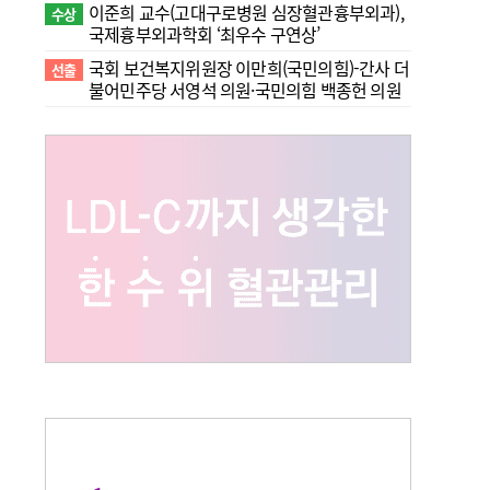
이준희 교수(고대구로병원 심장혈관흉부외과),
수상
국제흉부외과학회 ‘최우수 구연상’
국회 보건복지위원장 이만희(국민의힘)-간사 더
선출
불어민주당 서영석 의원·국민의힘 백종헌 의원