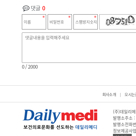
댓글
0
0
/ 2000
회사소개
오시는
|
(주)데일리메디
발행소주소 : 
발행소전화번호 
정보제공사업 신고