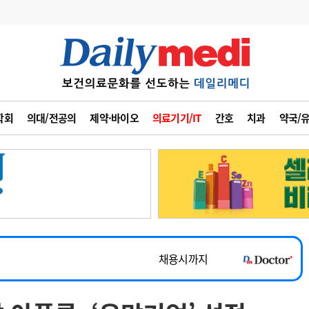
변경
사고
수첩
학회
의대/전공의
제약·바이오
의료기기/IT
간호
치과
약국/
계
6
관리급여 실시
7
지필공 지원책
~2026-08-31
8
수련환경 개선
채용시까지
9
의과대학 입시
 공개채용
채용시까지
10
약가인하
유권해석
정책/통계
공시
채용시까지
~2026-08-15