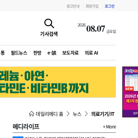
광고안내
회원가입
로그인
|
|
08.07
2026
금요일
기사검색
유통
월드뉴스
한방
e-談
보도자료
의료 AI
지침·기준·평가
약제급여 심사 결과
데일리메디 홈
뉴스
의료기기/IT
메디라이프
+ More