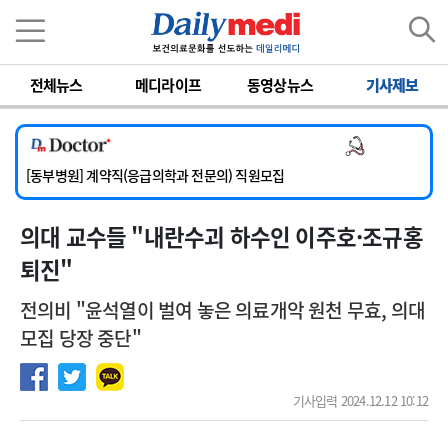
이름
비밀번호
전체뉴스
메디라이프
동영상뉴스
기사제보
[서울아산병원] 2026년 하반기 인턴 모집
[영남대학교의료원] 마취통증의학과 임기제 임상의사 채용
의사 채용
[충남대학교병원] 소아청소년과(소아응급전담) 계약직 의사 공개채용
[동부병원] 계약직(응급의학과 전문의) 직원모집
[이대목동병원] 하반기 전공의(레지던트1년차) 모집
의대 교수들 "내란수괴 하수인 이주호·조규홍
[서울아산병원] 2026년 하반기 인턴 모집
[영남대학교의료원] 마취통증의학과 임기제 임상의사 채용
퇴진"
전의비 "윤석열이 벌여 놓은 의료개악 원천 무효, 의대
모집 당장 중단"
기사입력 2024.12.12 10:12