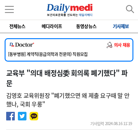
이름
비밀번호
전체뉴스
메디라이프
동영상뉴스
기사제보
[서울아산병원] 2026년 하반기 인턴 모집
[영남대학교의료원] 마취통증의학과 임기제 임상의사 채용
의사 채용
[충남대학교병원] 소아청소년과(소아응급전담) 계약직 의사 공개채용
[동부병원] 계약직(응급의학과 전문의) 직원모집
[이대목동병원] 하반기 전공의(레지던트1년차) 모집
교육부 "의대 배정심委 회의록 폐기했다" 파
[서울아산병원] 2026년 하반기 인턴 모집
[영남대학교의료원] 마취통증의학과 임기제 임상의사 채용
문
김영호 교육위원장 "폐기했으면 왜 제출 요구때 말 안
했나, 국회 우롱"
기사입력 2024.08.16 11:19