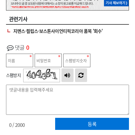
관련기사
지멘스·필립스·보스톤사이언티픽코리아 품목 '회수'
댓글
0
스팸방지
등록
0
/ 2000