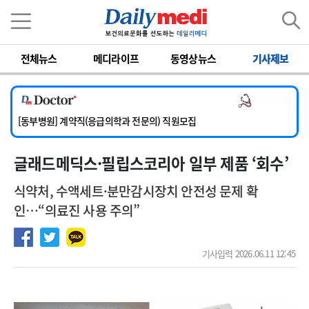
이름
비밀번호
전체뉴스
메디라이프
동영상뉴스
기사제보
[서울아산병원] 2026년 하반기 인턴 모집
[영남대학교의료원] 마취통증의학과 임기제 임상의사 채용
의사 채용
[충남대학교병원] 소아청소년과(소아응급전담) 계약직 의사 공개채용
[동부병원] 계약직(응급의학과 전문의) 직원모집
[이대목동병원] 하반기 전공의(레지던트1년차) 모집
글래드메딕스·필립스코리아 일부 제품 ‘회수’
[서울아산병원] 2026년 하반기 인턴 모집
[영남대학교의료원] 마취통증의학과 임기제 임상의사 채용
식약처, 수액세트·분만감시장치 안전성 문제 확
인…“의료진 사용 주의”
기사입력 2026.06.11 12:45