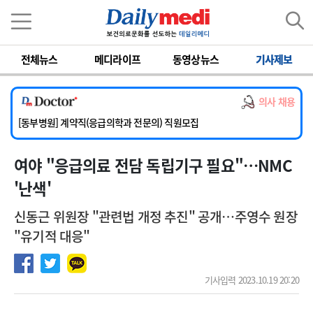
이름
비밀번호
전체뉴스
메디라이프
동영상뉴스
기사제보
[서울아산병원] 2026년 하반기 인턴 모집
[영남대학교의료원] 마취통증의학과 임기제 임상의사 채용
의사 채용
[충남대학교병원] 소아청소년과(소아응급전담) 계약직 의사 공개채용
[동부병원] 계약직(응급의학과 전문의) 직원모집
[이대목동병원] 하반기 전공의(레지던트1년차) 모집
여야 "응급의료 전담 독립기구 필요"…NMC
[서울아산병원] 2026년 하반기 인턴 모집
[영남대학교의료원] 마취통증의학과 임기제 임상의사 채용
'난색'
신동근 위원장 "관련법 개정 추진" 공개…주영수 원장
"유기적 대응"
기사입력 2023.10.19 20:20