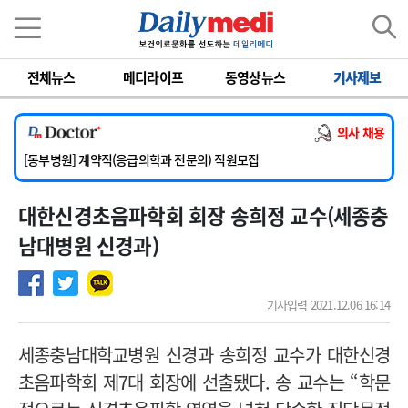
이름
비밀번호
전체뉴스
메디라이프
동영상뉴스
기사제보
[서울아산병원] 2026년 하반기 인턴 모집
[영남대학교의료원] 마취통증의학과 임기제 임상의사 채용
의사 채용
[충남대학교병원] 소아청소년과(소아응급전담) 계약직 의사 공개채용
[동부병원] 계약직(응급의학과 전문의) 직원모집
[이대목동병원] 하반기 전공의(레지던트1년차) 모집
대한신경초음파학회 회장 송희정 교수(세종충
[서울아산병원] 2026년 하반기 인턴 모집
[영남대학교의료원] 마취통증의학과 임기제 임상의사 채용
남대병원 신경과)
기사입력 2021.12.06 16:14
세종충남대학교병원 신경과 송희정 교수가 대한신경
초음파학회 제7대 회장에 선출됐다. 송 교수는 “학문