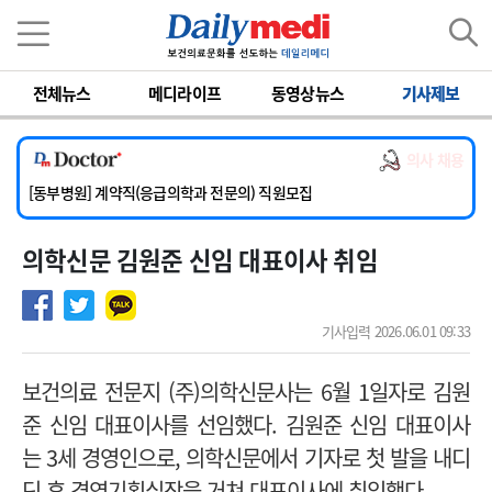
이름
비밀번호
전체뉴스
메디라이프
동영상뉴스
기사제보
[서울아산병원] 2026년 하반기 인턴 모집
[영남대학교의료원] 마취통증의학과 임기제 임상의사 채용
의사 채용
[충남대학교병원] 소아청소년과(소아응급전담) 계약직 의사 공개채용
[동부병원] 계약직(응급의학과 전문의) 직원모집
[이대목동병원] 하반기 전공의(레지던트1년차) 모집
의학신문 김원준 신임 대표이사 취임
[서울아산병원] 2026년 하반기 인턴 모집
[영남대학교의료원] 마취통증의학과 임기제 임상의사 채용
기사입력 2026.06.01 09:33
보건의료 전문지 (주)의학신문사는 6월 1일자로 김원
준 신임 대표이사를 선임했다. 김원준 신임 대표이사
는 3세 경영인으로, 의학신문에서 기자로 첫 발을 내디
딘 후 경영기획실장을 거쳐 대표이사에 취임했다.