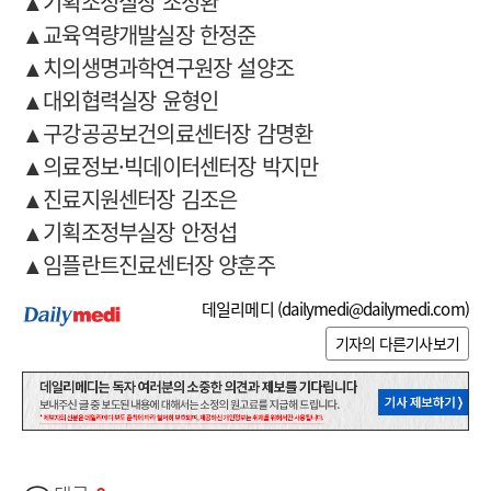
▲기획조정실장 조정환
▲교육역량개발실장 한정준
▲치의생명과학연구원장 설양조
▲대외협력실장 윤형인
▲구강공공보건의료센터장 감명환
▲의료정보·빅데이터센터장 박지만
▲진료지원센터장 김조은
▲기획조정부실장 안정섭
▲임플란트진료센터장 양훈주
데일리메디 (
dailymedi@dailymedi.com
)
기자의 다른기사보기