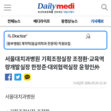
이름
비밀번호
전체뉴스
메디라이프
동영상뉴스
기사제보
[서울아산병원] 2026년 하반기 인턴 모집
[영남대학교의료원] 마취통증의학과 임기제 임상의사 채용
의사 채용
[충남대학교병원] 소아청소년과(소아응급전담) 계약직 의사 공개채용
[동부병원] 계약직(응급의학과 전문의) 직원모집
[이대목동병원] 하반기 전공의(레지던트1년차) 모집
서울대치과병원 기획조정실장 조정환·교육역
[서울아산병원] 2026년 하반기 인턴 모집
[영남대학교의료원] 마취통증의학과 임기제 임상의사 채용
량개발실장 한정준·대외협력실장 윤형인外
기사입력 2026.05.20 11:10
서울대치과병원