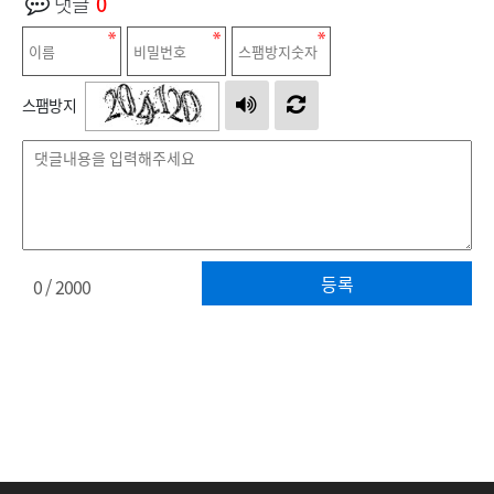
댓글
0
스팸방지
등록
0
/ 2000