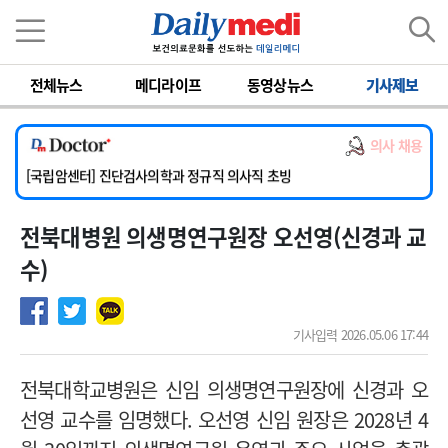
이름
비밀번호
전체뉴스
메디라이프
동영상뉴스
기사제보
[서울아산병원] 2026년 하반기 인턴 모집
[명지병원] 하반기 전공의(인턴) 모집
의사 채용
[동국대학교 경주병원] 내과(소화기, 심장, 내분비), 소아청소년과, 외과, 심장혈관흉부외과, 이비인후과, 병리과 교원 초빙
[국립암센터] 진단검사의학과 정규직 의사직 초빙
[인제대학교해운대백병원] 치과 진료교수 모집 공고
전북대병원 의생명연구원장 오선영(신경과 교
[서울아산병원] 2026년 하반기 인턴 모집
[명지병원] 하반기 전공의(인턴) 모집
수)
기사입력 2026.05.06 17:44
전북대학교병원은 신임 의생명연구원장에 신경과 오
선영 교수를 임명했다. 오선영 신임 원장은 2028년 4