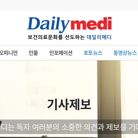
변경
사고
수첩
오피니언
인물
인포메이션
포토뉴스
동영상뉴스
계
6
관리급여 실시
7
지필공 지원책
8
수련환경 개선
9
의과대학 입시
기사제보
10
약가인하
유권해석
정책/통계
공시
디는 독자 여러분의 소중한 의견과 제보를 기