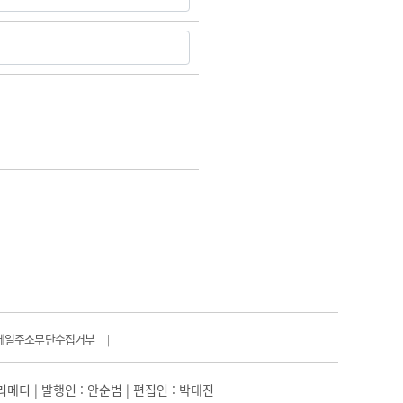
메일주소무단수집거부
|
일리메디 | 발행인 : 안순범 | 편집인 : 박대진