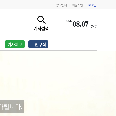
광고안내
회원가입
로그인
|
|
08.07
2026
금요일
기사검색
기사제보
구인구직
지침·기준·평가
약제급여 심사 결과
다립니다.