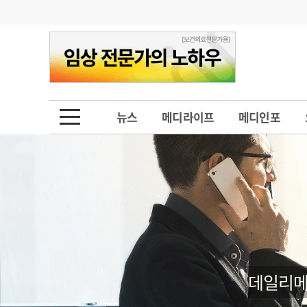
기부
모집
메디인포
인사
부음
오피니언
칼럼
건강정보
금주의 검색어
인물
초대석
피플
뉴스
메디라이프
메디인포
1
의사인력 수급 추
동영상뉴스
2
성분명 처방
포토뉴스
포토뉴스
3
AI의료
4
전공의 모집 결과
메디 Hospital
지역병원
중소병원
5
의사국시 합격률
인포메이션
행정처분
판례
데일리메
학회·연수강좌
학회/연수강좌
행사