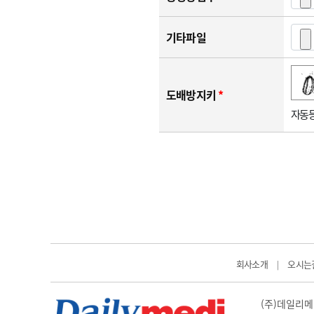
기타파일
숫자음성듣기
새로고침
도배방지키
*
자동등
회사소개
오시는
|
(주)데일리메디