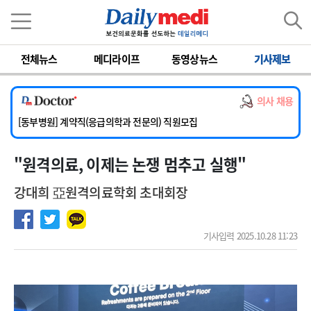
이름
비밀번호
전체뉴스
메디라이프
동영상뉴스
기사제보
[서울아산병원] 2026년 하반기 인턴 모집
[영남대학교의료원] 마취통증의학과 임기제 임상의사 채용
의사 채용
[충남대학교병원] 소아청소년과(소아응급전담) 계약직 의사 공개채용
[동부병원] 계약직(응급의학과 전문의) 직원모집
[이대목동병원] 하반기 전공의(레지던트1년차) 모집
"원격의료, 이제는 논쟁 멈추고 실행"
[서울아산병원] 2026년 하반기 인턴 모집
[영남대학교의료원] 마취통증의학과 임기제 임상의사 채용
강대희 亞원격의료학회 초대회장
기사입력 2025.10.28 11:23