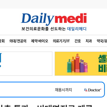
변경
사고
수첩
학회
의대/전공의
제약·바이오
의료기기/IT
간호
치과
약국/
계
6
관리급여 실시
7
지필공 지원책
~2026-08-31
8
수련환경 개선
채용시까지
9
의과대학 입시
 공개채용
채용시까지
10
약가인하
유권해석
정책/통계
공시
채용시까지
~2026-08-15