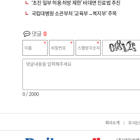
‘초진 일부 허용·처방 제한’ 비대면 진료법 추진
국립대병원 소관부처 ‘교육부→복지부’ 주목
댓글
0
0
/ 2000
회사소개
오시는
|
(주)데일리메디