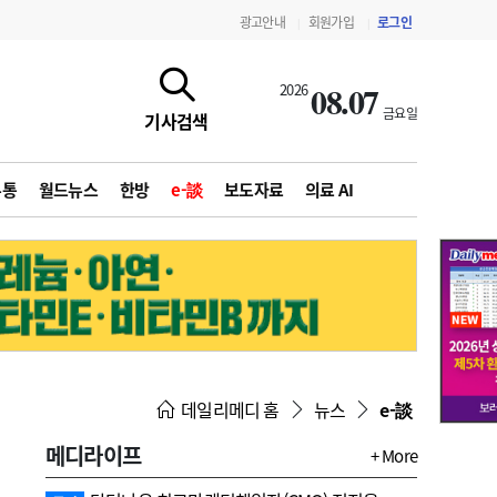
광고안내
회원가입
로그인
|
|
08.07
2026
금요일
기사검색
유통
월드뉴스
한방
e-談
보도자료
의료 AI
지침·기준·평가
약제급여 심사 결과
데일리메디 홈
뉴스
e-談
메디라이프
+ More