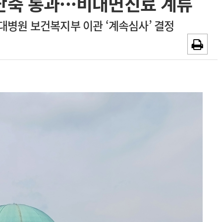
축 통과···비대면진료 계류
~2026-08-31
광고안내
대병원 보건복지부 이관 ‘계속심사’ 결정
채용시까지