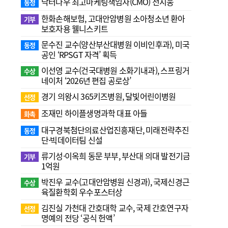
닥터나우 최고마케팅책임자(CMO) 전지웅
동정
한화손해보험, 고대안암병원 소아청소년 환아
기부
보호자용 웰니스키트
문수진 교수( 양산부산대병원 이비인후과), 미국
동정
공인 ‘RPSGT 자격’ 획득
이선영 교수(건국대병원 소화기내과), 스프링거
수상
네이처 ‘2026년 편집 공로상’
경기 의왕시 365키즈병원, 달빛어린이병원
선정
조재민 하이플생명과학 대표 아들
화촉
대구경북첨단의료산업진흥재단, 미래전략추진
동정
단·빅데이터팀 신설
류기성·이옥희 동문 부부, 부산대 의대 발전기금
기부
1억원
박진우 교수(고대안암병원 신경과), 국제신경근
수상
육질환학회 우수포스터상
김진실 가천대 간호대학 교수, 국제 간호연구자
선정
명예의 전당 ‘공식 헌액’