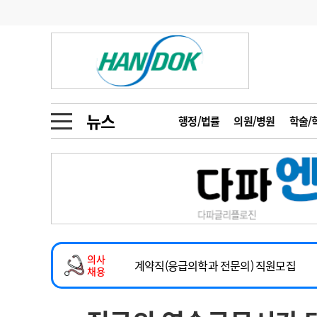
기부
모집
메디인포
인사
부음
오피니언
칼럼
건강정보
금주의 검색어
인물
초대석
피플
뉴스
행정/법률
의원/병원
학술/
1
의사인력 수급 추
동영상뉴스
2
성분명 처방
2026년 하반기 인턴 모집
포토뉴스
포토뉴스
3
AI의료
마취통증의학과 임기제 임상의사 채용
4
전공의 모집 결과
메디 Hospital
지역병원
중소병원
소아청소년과(소아응급전담) 계약직 의사
5
의사국시 합격률
의사
인포메이션
행정처분
판례
계약직(응급의학과 전문의) 직원모집
채용
하반기 전공의(레지던트1년차) 모집
학회·연수강좌
학회/연수강좌
행사