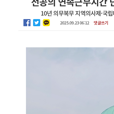
전공의 연속근무시간 단
2026년 하반기 인턴 모집
고객센터
회사소개
법적고지
10년 의무복무 지역의사제·국립
마취통증의학과 임기제 임상의사 채용
2025.09.23 06:12
댓글쓰기