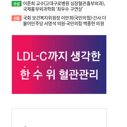
이준희 교수(고대구로병원 심장혈관흉부외과),
수상
국제흉부외과학회 ‘최우수 구연상’
국회 보건복지위원장 이만희(국민의힘)-간사 더
선출
불어민주당 서영석 의원·국민의힘 백종헌 의원