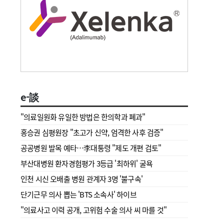
e-談
"의료일원화 유일한 방법은 한의학과 폐과"
홍승권 심평원장 " 초고가 신약, 엄격한 사후 검증"
공공병원 발목 예타…李대통령 "제도 개편 검토"
부산대병원 환자경험평가 3등급 '최하위' 굴욕
인천 시신 오배출 병원 관계자 3명 '불구속'
단기근무 의사 뽑는 'BTS 소속사' 하이브
"의료사고 이력 공개, 고위험 수술 의사 씨 마를 것"