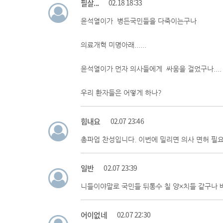
필살...
02.18 18:33
윤석열이가 병든국민들을 다죽이는구나
의료개혁 미명아래......
윤석열이가 먼자 의사들에게 싸움을 걸었구나....
우리 환자들은 어떻게 하나?
힘내요
02.07 23:46
총파업 찬성입니다. 이번에 밀리면 의사 면허 필요
일반
02.07 23:39
니들이야말로 국민들 뒤통수 칠 양×치들 같구나 
어이없네
02.07 22:30