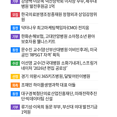
강영백·이순옥 덕산장학회 이사장 부부, 제주대
기부
병원 발전후원금 1억
한국의료분쟁조정중재원 정형외과 상임감정위
모집
원
닥터나우 최고마케팅책임자(CMO) 전지웅
동정
한화손해보험, 고대안암병원 소아청소년 환아
기부
보호자용 웰니스키트
문수진 교수( 양산부산대병원 이비인후과), 미국
동정
공인 ‘RPSGT 자격’ 획득
이선영 교수(건국대병원 소화기내과), 스프링거
수상
네이처 ‘2026년 편집 공로상’
경기 의왕시 365키즈병원, 달빛어린이병원
선정
조재민 하이플생명과학 대표 아들
화촉
대구경북첨단의료산업진흥재단, 미래전략추진
동정
단·빅데이터팀 신설
류기성·이옥희 동문 부부, 부산대 의대 발전기금
기부
1억원