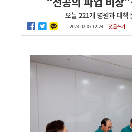
“전공의 파업 비상”
2026년 하반기 인턴 모집
고객센터
회사소개
법적고지
오늘 221개 병원과 대책
하반기 전공의(인턴) 모집
2024.02.07 12:24
댓글쓰기