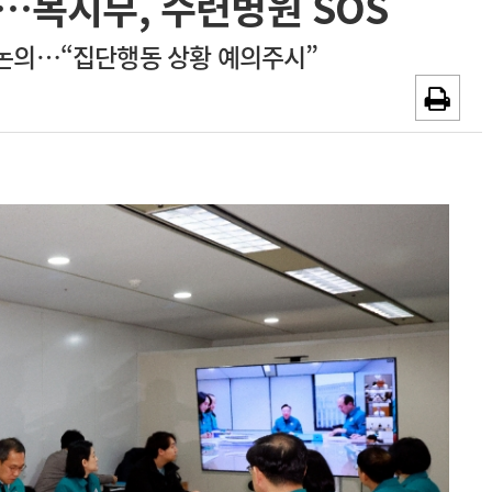
…복지부, 수련병원 SOS
~2026-08-31
광고안내
 논의…“집단행동 상황 예의주시”
채용시까지