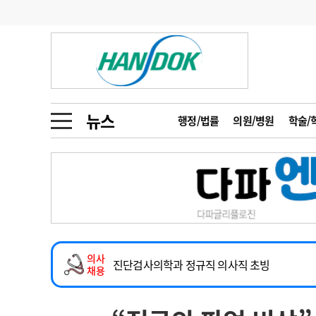
기부
모집
메디인포
인사
부음
오피니언
칼럼
건강정보
금주의 검색어
인물
초대석
피플
뉴스
행정/법률
의원/병원
학술/
1
의사인력 수급 추
동영상뉴스
2
성분명 처방
2026년 하반기 인턴 모집
포토뉴스
포토뉴스
3
AI의료
하반기 전공의(인턴) 모집
4
전공의 모집 결과
메디 Hospital
지역병원
중소병원
내과(소화기, 심장, 내분비), 소아청소년과, 
5
의사국시 합격률
의사
인포메이션
행정처분
판례
진단검사의학과 정규직 의사직 초빙
채용
치과 진료교수 모집 공고
학회·연수강좌
학회/연수강좌
행사