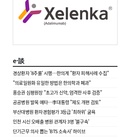
e-談
경상환자 '8주룰' 시행…한의계 "환자 피해사례 수집"
"의료일원화 유일한 방법은 한의학과 폐과"
홍승권 심평원장 " 초고가 신약, 엄격한 사후 검증"
공공병원 발목 예타…李대통령 "제도 개편 검토"
부산대병원 환자경험평가 3등급 '최하위' 굴욕
인천 시신 오배출 병원 관계자 3명 '불구속'
단기근무 의사 뽑는 'BTS 소속사' 하이브