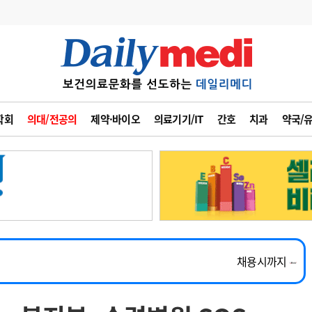
변경
사고
수첩
학회
의대/전공의
제약·바이오
의료기기/IT
간호
치과
약국/
계
6
관리급여 실시
7
지필공 지원책
~2026-08-31
8
수련환경 개선
채용시까지
9
의과대학 입시
외과, 심장혈관흉부외과, 이비인후과, 병리과 교원 초빙
채용시까지
10
약가인하
유권해석
정책/통계
공시
채용시까지
~2026-08-15