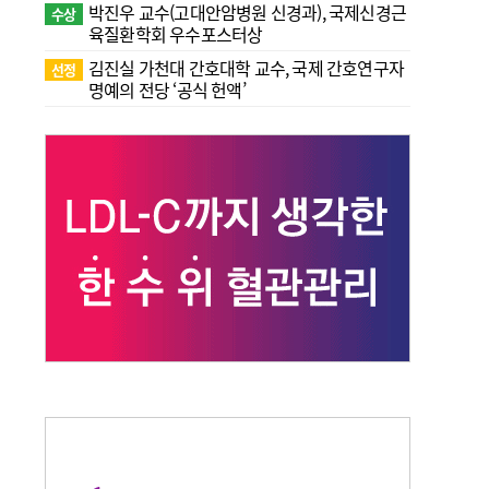
박진우 교수(고대안암병원 신경과), 국제신경근
수상
육질환학회 우수포스터상
김진실 가천대 간호대학 교수, 국제 간호연구자
선정
명예의 전당 ‘공식 헌액’