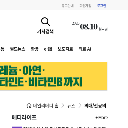
광고안내
회원가입
로그인
|
|
08.10
2026
월요일
기사검색
유통
월드뉴스
한방
e-談
보도자료
의료 AI
지침·기준·평가
약제급여 심사 결과
데일리메디 홈
뉴스
의대/전공의
메디라이프
+ More