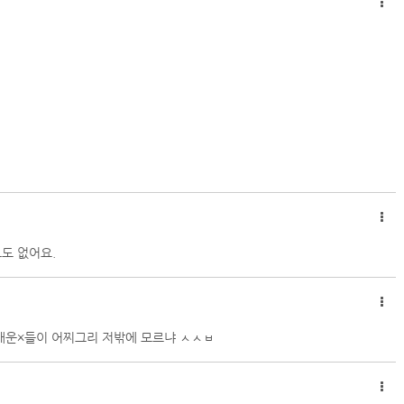
도 없어요.
배운×들이 어찌그리 저밖에 모르냐 ㅅㅅㅂ