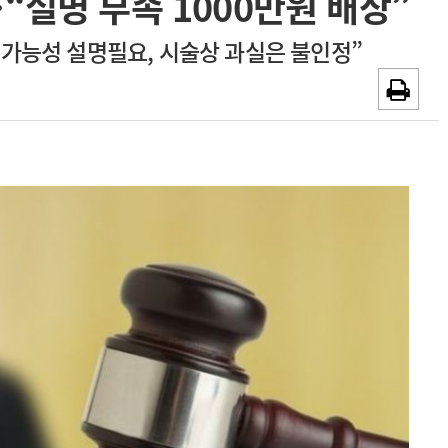
“설명 부족 1000만원 배상”
~2026-08-31
광고안내
 가능성 설명필요, 시술상 과실은 불인정”
채용시까지