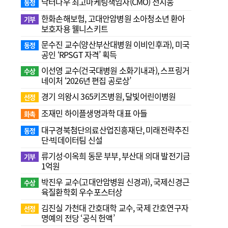
닥터나우 최고마케팅책임자(CMO) 전지웅
동정
한화손해보험, 고대안암병원 소아청소년 환아
기부
보호자용 웰니스키트
문수진 교수( 양산부산대병원 이비인후과), 미국
동정
공인 ‘RPSGT 자격’ 획득
이선영 교수(건국대병원 소화기내과), 스프링거
수상
네이처 ‘2026년 편집 공로상’
경기 의왕시 365키즈병원, 달빛어린이병원
선정
조재민 하이플생명과학 대표 아들
화촉
대구경북첨단의료산업진흥재단, 미래전략추진
동정
단·빅데이터팀 신설
류기성·이옥희 동문 부부, 부산대 의대 발전기금
기부
1억원
박진우 교수(고대안암병원 신경과), 국제신경근
수상
육질환학회 우수포스터상
김진실 가천대 간호대학 교수, 국제 간호연구자
선정
명예의 전당 ‘공식 헌액’