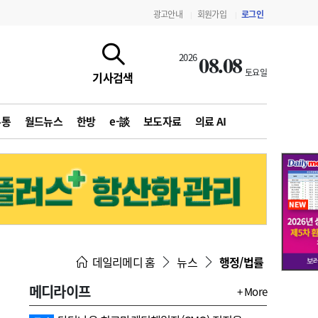
광고안내
회원가입
로그인
|
|
08.08
2026
토요일
기사검색
유통
월드뉴스
한방
e-談
보도자료
의료 AI
지침·기준·평가
약제급여 심사 결과
데일리메디 홈
뉴스
행정/법률
메디라이프
+ More