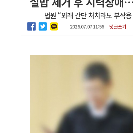
실밥 제거 후 시력장애…
2026년 하반기 인턴 모집
고객센터
회사소개
법적고지
법원 “외래 간단 처치라도 부작용
마취통증의학과 임기제 임상의사 채용
2026.07.07 11:56
댓글쓰기