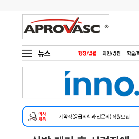
기부
모집
메디인포
인사
부음
오피니언
칼럼
건강정보
금주의 검색어
인물
초대석
피플
뉴스
행정/법률
의원/병원
학술/
1
의사인력 수급 추
동영상뉴스
2
성분명 처방
2026년 하반기 인턴 모집
포토뉴스
포토뉴스
3
AI의료
마취통증의학과 임기제 임상의사 채용
4
전공의 모집 결과
메디 Hospital
지역병원
중소병원
소아청소년과(소아응급전담) 계약직 의사
5
의사국시 합격률
의사
인포메이션
행정처분
판례
계약직(응급의학과 전문의) 직원모집
채용
하반기 전공의(레지던트1년차) 모집
학회·연수강좌
학회/연수강좌
행사