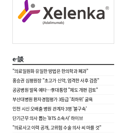
e-談
"의료일원화 유일한 방법은 한의학과 폐과"
홍승권 심평원장 " 초고가 신약, 엄격한 사후 검증"
공공병원 발목 예타…李대통령 "제도 개편 검토"
부산대병원 환자경험평가 3등급 '최하위' 굴욕
인천 시신 오배출 병원 관계자 3명 '불구속'
단기근무 의사 뽑는 'BTS 소속사' 하이브
"의료사고 이력 공개, 고위험 수술 의사 씨 마를 것"