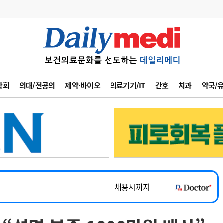
변경
사고
수첩
학회
의대/전공의
제약·바이오
의료기기/IT
간호
치과
약국/
계
6
관리급여 실시
7
지필공 지원책
~2026-08-31
8
수련환경 개선
채용시까지
9
의과대학 입시
 공개채용
채용시까지
10
약가인하
유권해석
정책/통계
공시
채용시까지
~2026-08-15