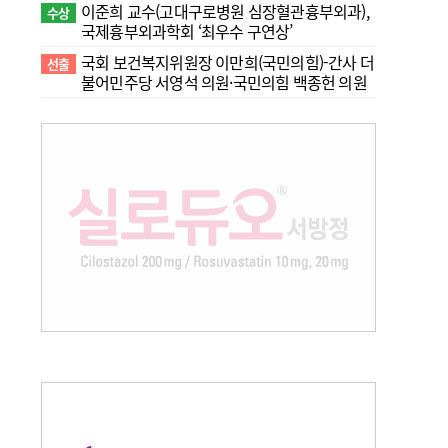
이준희 교수(고대구로병원 심장혈관흉부외과),
수상
국제흉부외과학회 ‘최우수 구연상’
국회 보건복지위원장 이만희(국민의힘)-간사 더
선출
불어민주당 서영석 의원·국민의힘 백종헌 의원