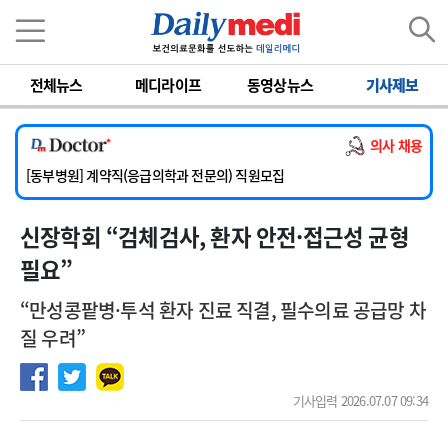
이름
비밀번호
전체뉴스
메디라이프
동영상뉴스
기사제보
[서울아산병원] 2026년 하반기 인턴 모집
[영남대학교의료원] 마취통증의학과 임기제 임상의사 채용
의사 채용
[충남대학교병원] 소아청소년과(소아응급전담) 계약직 의사 공개채용
[동부병원] 계약직(응급의학과 전문의) 직원모집
[이대목동병원] 하반기 전공의(레지던트1년차) 모집
신장학회 “검체검사, 환자 안전·접근성 균형
[서울아산병원] 2026년 하반기 인턴 모집
[영남대학교의료원] 마취통증의학과 임기제 임상의사 채용
필요”
“만성콩팥병·투석 환자 진료 직결, 필수의료 공급망 차
질 우려”
기사입력 2026.07.07 09:34