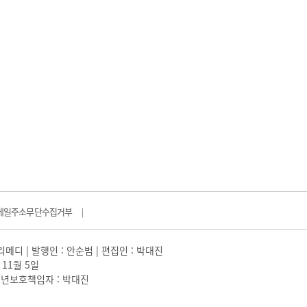
메일주소무단수집거부
|
일리메디 | 발행인 : 안순범 | 편집인 : 박대진
 11월 5일
 |청소년보호책임자 : 박대진