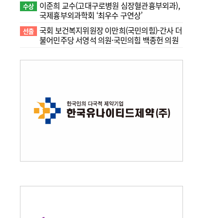
이준희 교수(고대구로병원 심장혈관흉부외과),
수상
국제흉부외과학회 ‘최우수 구연상’
국회 보건복지위원장 이만희(국민의힘)-간사 더
선출
불어민주당 서영석 의원·국민의힘 백종헌 의원