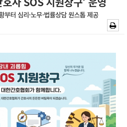
호사 SOS 지원창구’ 운영
~2026-08-31
광고안내
상황부터 심리·노무·법률상담 원스톱 제공
채용시까지