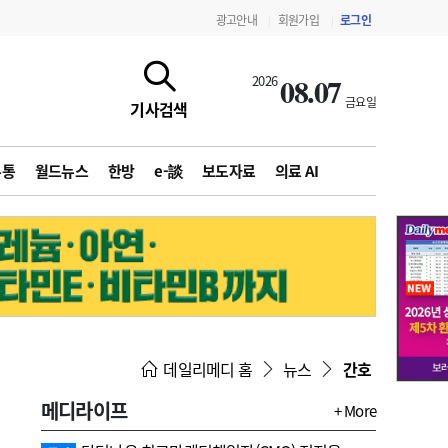
광고안내
회원가입
로그인
|
|
08.07
2026
금요일
기사검색
유통
월드뉴스
한방
e-談
보도자료
의료 AI
지침·기준·평가
약제급여 심사 결과
데일리메디 홈
뉴스
간호
메디라이프
+ More