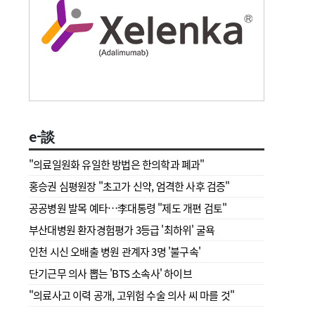
e-談
"의료일원화 유일한 방법은 한의학과 폐과"
홍승권 심평원장 " 초고가 신약, 엄격한 사후 검증"
공공병원 발목 예타…李대통령 "제도 개편 검토"
부산대병원 환자경험평가 3등급 '최하위' 굴욕
인천 시신 오배출 병원 관계자 3명 '불구속'
단기근무 의사 뽑는 'BTS 소속사' 하이브
"의료사고 이력 공개, 고위험 수술 의사 씨 마를 것"