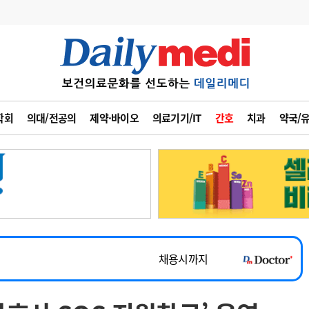
변경
사고
수첩
학회
의대/전공의
제약·바이오
의료기기/IT
간호
치과
약국/
계
6
관리급여 실시
7
지필공 지원책
~2026-08-31
8
수련환경 개선
채용시까지
9
의과대학 입시
 공개채용
채용시까지
10
약가인하
유권해석
정책/통계
공시
채용시까지
~2026-08-15