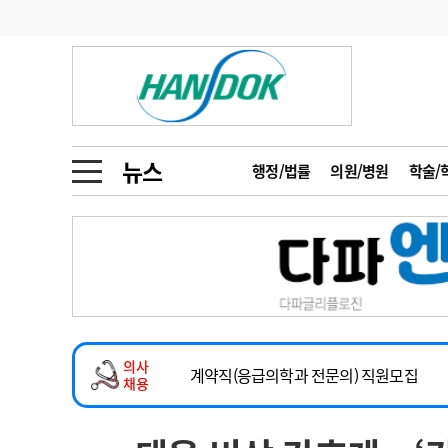
기부
모집
메디인포
인사
부음
오피니언
칼럼
건강정보
금주의 검색어
인물
초대석
피플
뉴스
행정/법률
의원/병원
학술/
1
의사인력 수급 추
동영상뉴스
2
성분명 처방
2026년 하반기 인턴 모집
포토뉴스
포토뉴스
3
AI의료
마취통증의학과 임기제 임상의사 채용
4
전공의 모집 결과
메디 Hospital
지역병원
중소병원
소아청소년과(소아응급전담) 계약직 의사
5
의사국시 합격률
의사
인포메이션
행정처분
판례
계약직(응급의학과 전문의) 직원모집
채용
하반기 전공의(레지던트1년차) 모집
학회·연수강좌
학회/연수강좌
행사