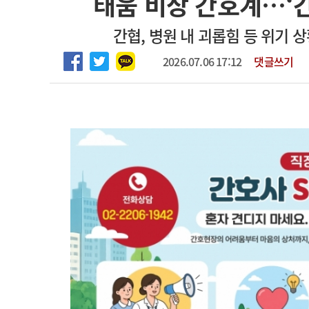
태움 비상 간호계…‘간
2026년 하반기 인턴 모집
고객센터
회사소개
법적고지
간협, 병원 내 괴롭힘 등 위기 
마취통증의학과 임기제 임상의사 채용
2026.07.06 17:12
댓글쓰기