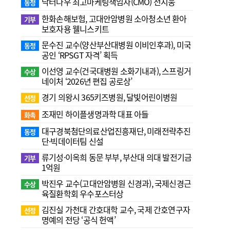
닥터나우 최고마케팅책임자(CMO) 전지웅
동정
한화손해보험, 고대안암병원 소아청소년 환아
기부
보호자용 웰니스키트
문수진 교수( 양산부산대병원 이비인후과), 미국
동정
공인 ‘RPSGT 자격’ 획득
이선영 교수(건국대병원 소화기내과), 스프링거
수상
네이처 ‘2026년 편집 공로상’
경기 의왕시 365키즈병원, 달빛어린이병원
선정
조재민 하이플생명과학 대표 아들
화촉
대구경북첨단의료산업진흥재단, 미래전략추진
동정
단·빅데이터팀 신설
류기성·이옥희 동문 부부, 부산대 의대 발전기금
기부
1억원
박진우 교수(고대안암병원 신경과), 국제신경근
수상
육질환학회 우수포스터상
김진실 가천대 간호대학 교수, 국제 간호연구자
선정
명예의 전당 ‘공식 헌액’