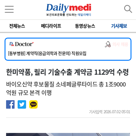
이름
비밀번호
전체뉴스
메디라이프
동영상뉴스
기사제보
[서울아산병원] 2026년 하반기 인턴 모집
[영남대학교의료원] 마취통증의학과 임기제 임상의사 채용
의사 채용
[충남대학교병원] 소아청소년과(소아응급전담) 계약직 의사 공개채용
[동부병원] 계약직(응급의학과 전문의) 직원모집
[이대목동병원] 하반기 전공의(레지던트1년차) 모집
한미약품, 릴리 기술수출 계약금 1129억 수령
[서울아산병원] 2026년 하반기 인턴 모집
[영남대학교의료원] 마취통증의학과 임기제 임상의사 채용
바이오신약 후보물질 소네페글루타이드 총 1조9000
억원 규모 본격 이행
기사입력 2026.07.02 05:01