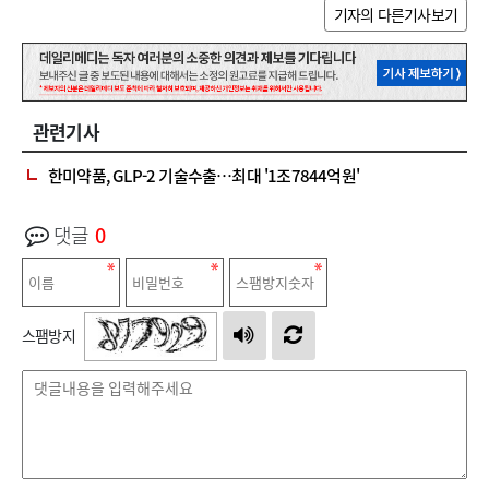
기자의 다른기사보기
관련기사
한미약품, GLP-2 기술수출…최대 '1조7844억원'
댓글
0
스팸방지