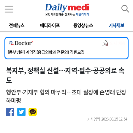
이름
비밀번호
전체뉴스
메디라이프
동영상뉴스
기사제보
[서울아산병원] 2026년 하반기 인턴 모집
[영남대학교의료원] 마취통증의학과 임기제 임상의사 채용
의사 채용
[충남대학교병원] 소아청소년과(소아응급전담) 계약직 의사 공개채용
[동부병원] 계약직(응급의학과 전문의) 직원모집
[이대목동병원] 하반기 전공의(레지던트1년차) 모집
복지부, 정책실 신설…지역·필수·공공의료 속
[서울아산병원] 2026년 하반기 인턴 모집
[영남대학교의료원] 마취통증의학과 임기제 임상의사 채용
도
행안부·기재부 협의 마무리…초대 실장에 손영래 단장
하마평
기사입력 2026.06.15 12:54