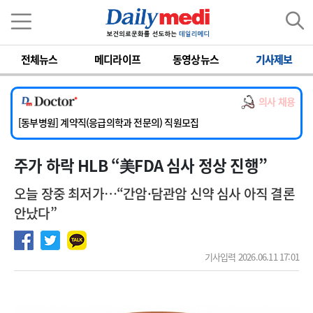
이름
비밀번호
전체뉴스
메디라이프
동영상뉴스
기사제보
[서울아산병원] 2026년 하반기 인턴 모집
[영남대학교의료원] 마취통증의학과 임기제 임상의사 채용
의사 채용
[충남대학교병원] 소아청소년과(소아응급전담) 계약직 의사 공개채용
[동부병원] 계약직(응급의학과 전문의) 직원모집
[이대목동병원] 하반기 전공의(레지던트1년차) 모집
주가 하락 HLB “美FDA 심사 정상 진행”
[서울아산병원] 2026년 하반기 인턴 모집
[영남대학교의료원] 마취통증의학과 임기제 임상의사 채용
오늘 장중 최저가…“간암·담관암 신약 심사 아직 결론
안났다”
기사입력 2026.06.11 17:01