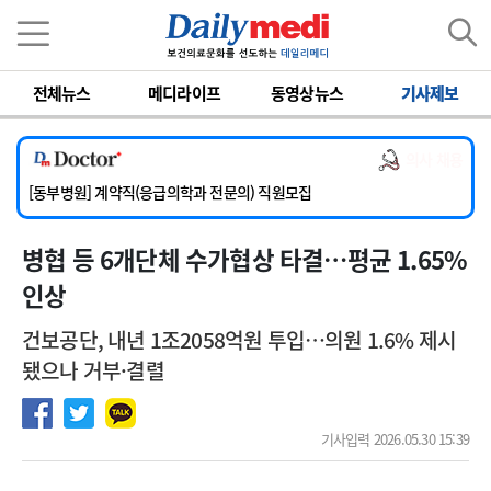
이름
비밀번호
전체뉴스
메디라이프
동영상뉴스
기사제보
[서울아산병원] 2026년 하반기 인턴 모집
[영남대학교의료원] 마취통증의학과 임기제 임상의사 채용
의사 채용
[충남대학교병원] 소아청소년과(소아응급전담) 계약직 의사 공개채용
[동부병원] 계약직(응급의학과 전문의) 직원모집
[이대목동병원] 하반기 전공의(레지던트1년차) 모집
병협 등 6개단체 수가협상 타결…평균 1.65%
[서울아산병원] 2026년 하반기 인턴 모집
[영남대학교의료원] 마취통증의학과 임기제 임상의사 채용
인상
건보공단, 내년 1조2058억원 투입…의원 1.6% 제시
됐으나 거부·결렬
기사입력 2026.05.30 15:39