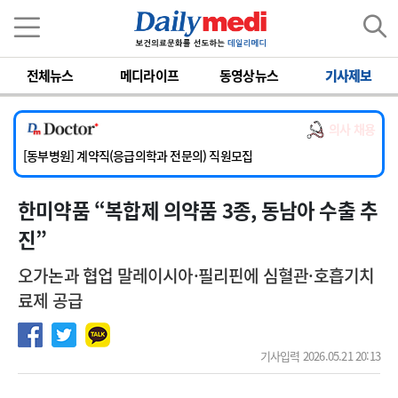
이름
비밀번호
전체뉴스
메디라이프
동영상뉴스
기사제보
[서울아산병원] 2026년 하반기 인턴 모집
[영남대학교의료원] 마취통증의학과 임기제 임상의사 채용
의사 채용
[충남대학교병원] 소아청소년과(소아응급전담) 계약직 의사 공개채용
[동부병원] 계약직(응급의학과 전문의) 직원모집
[이대목동병원] 하반기 전공의(레지던트1년차) 모집
한미약품 “복합제 의약품 3종, 동남아 수출 추
[서울아산병원] 2026년 하반기 인턴 모집
[영남대학교의료원] 마취통증의학과 임기제 임상의사 채용
진”
오가논과 협업 말레이시아·필리핀에 심혈관·호흡기치
료제 공급
기사입력 2026.05.21 20:13