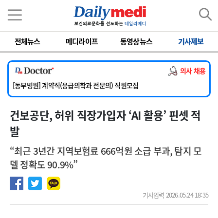
이름
비밀번호
전체뉴스
메디라이프
동영상뉴스
기사제보
[서울아산병원] 2026년 하반기 인턴 모집
[영남대학교의료원] 마취통증의학과 임기제 임상의사 채용
의사 채용
[충남대학교병원] 소아청소년과(소아응급전담) 계약직 의사 공개채용
[동부병원] 계약직(응급의학과 전문의) 직원모집
[이대목동병원] 하반기 전공의(레지던트1년차) 모집
건보공단, 허위 직장가입자 ‘AI 활용’ 핀셋 적
[서울아산병원] 2026년 하반기 인턴 모집
[영남대학교의료원] 마취통증의학과 임기제 임상의사 채용
발
“최근 3년간 지역보험료 666억원 소급 부과, 탐지 모
델 정확도 90.9%”
기사입력 2026.05.24 18:35