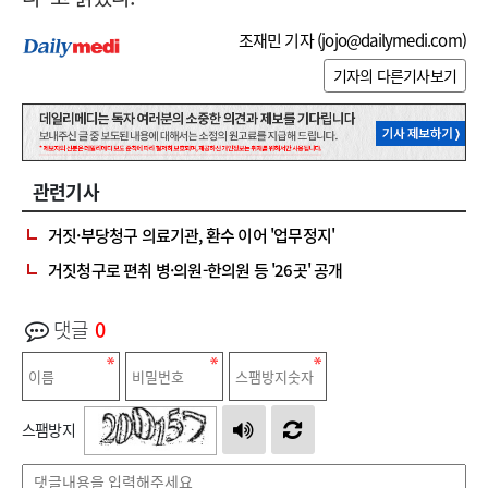
조재민 기자 (
jojo@dailymedi.com
)
기자의 다른기사보기
관련기사
거짓·부당청구 의료기관, 환수 이어 '업무정지'
거짓청구로 편취 병·의원-한의원 등 '26곳' 공개
댓글
0
스팸방지