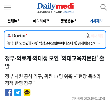
이름
비밀번호
전체뉴스
메디라이프
동영상뉴스
기사제보
[단국대학교병원] 임상전담교원 및 전임의 초빙
[해운대부민병원] [해운대] 2026년 하반기 인턴 모집
의사 채용
[서울아산병원] 건강증진센터 소화기파트 건진교수 초빙
[충남대학교병원] [세종] 임상교수요원(류마티스내과) 공개채용 상시모집
[이대서울병원] 정형외과 일반의 초빙
정부·의료계·의대생 모인 '의대교육자문단' 출
[단국대학교병원] 임상전담교원 및 전임의 초빙
[해운대부민병원] [해운대] 2026년 하반기 인턴 모집
발
정부 차원 공식 기구, 위원 17명 위촉···"현장 목소리
정책 반영 창구"
기사입력 2025.10.01 11:41