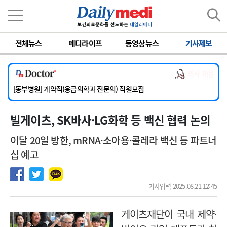
이름
비밀번호
전체뉴스
메디라이프
동영상뉴스
기사제보
[서울아산병원] 2026년 하반기 인턴 모집
[영남대학교의료원] 마취통증의학과 임기제 임상의사 채용
의사 채용
[충남대학교병원] 소아청소년과(소아응급전담) 계약직 의사 공개채용
[동부병원] 계약직(응급의학과 전문의) 직원모집
[이대목동병원] 하반기 전공의(레지던트1년차) 모집
빌게이츠, SK바사·LG화학 등 백신 협력 논의
[서울아산병원] 2026년 하반기 인턴 모집
[영남대학교의료원] 마취통증의학과 임기제 임상의사 채용
이달 20일 방한, mRNA·소아용·콜레라 백신 등 파트너
십 예고
기사입력 2025.08.21 12:45
게이츠재단이 국내 제약·