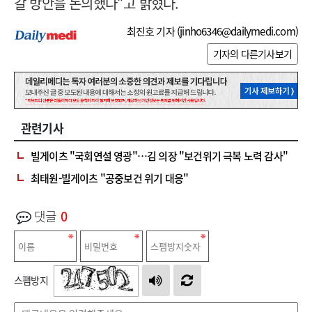
갈 방안을 논의했다”고 밝혔다.
최진호 기자 (
jinho6346@dailymedi.com
)
기자의 다른기사보기
관련기사
빌게이츠 "국회연설 영광"…김 의장 "보건위기 극복 노력 감사"
최태원-빌게이츠 "공중보건 위기 대응"
댓글
0
스팸방지