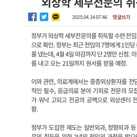
외상학 세부전문의 취득
2026년 하반기 인턴 모집
고객센터
회사소개
법적고지
마취통증의학과 임기제 임상의사 채용
2025.04.14 07:46
댓글쓰기
정부가 외상학 세부전문의를 취득할 수련 전
으로 확인. 정부는 최근 전임의 7
명에게
1
인당
를 냈는데
,
4월
4
일 마감까지 단
2
명만 신청.
이
를 내고 오는 21일까지 원서를 받을 예정.
이와 관련, 의료계에서는
중증외상환자를 전담
적인 필수, 응급의료 분야 기피로 전문의 모집
가 워낙 고되고 전공의 공백으로 외상센터 
황.
정부가 도입한 제도는 일반외과
,
정형외과 등
문의 취득을 위한
2
년의 전임의 과정을 밟으