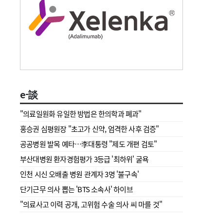
e-談
"의료일원화 유일한 방법은 한의학과 폐과"
홍승권 심평원장 " 초고가 신약, 엄격한 사후 검증"
공공병원 발목 예타…李대통령 "제도 개편 검토"
부산대병원 환자경험평가 3등급 '최하위' 굴욕
인천 시신 오배출 병원 관계자 3명 '불구속'
단기근무 의사 뽑는 'BTS 소속사' 하이브
"의료사고 이력 공개, 고위험 수술 의사 씨 마를 것"