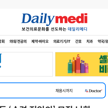
변경
사고
수첩
학회
의대/전공의
제약·바이오
의료기기/IT
간호
치과
약국/
계
6
관리급여 실시
7
지필공 지원책
~2026-08-31
8
수련환경 개선
채용시까지
9
의과대학 입시
 공개채용
채용시까지
10
약가인하
유권해석
정책/통계
공시
채용시까지
~2026-08-15