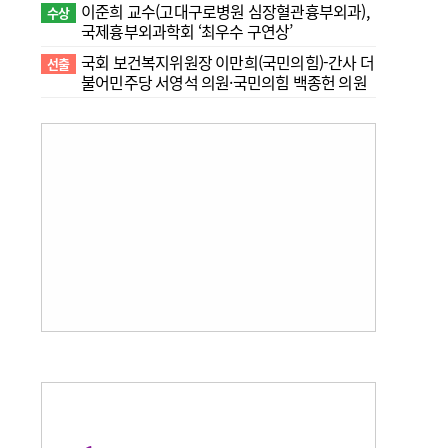
이준희 교수(고대구로병원 심장혈관흉부외과),
수상
국제흉부외과학회 ‘최우수 구연상’
국회 보건복지위원장 이만희(국민의힘)-간사 더
선출
불어민주당 서영석 의원·국민의힘 백종헌 의원