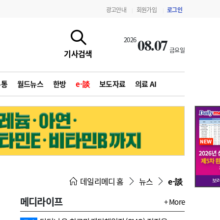
광고안내
회원가입
로그인
|
|
08.07
2026
금요일
기사검색
유통
월드뉴스
한방
e-談
보도자료
의료 AI
지침·기준·평가
약제급여 심사 결과
데일리메디 홈
뉴스
e-談
메디라이프
+ More