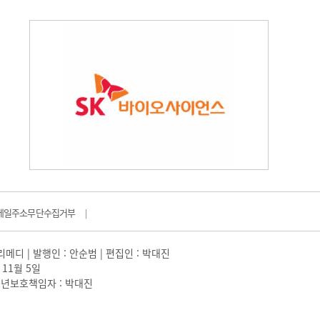
메일주소무단수집거부
|
일리메디 | 발행인 : 안순범 | 편집인 : 박대진
 11월 5일
 |청소년보호책임자 : 박대진