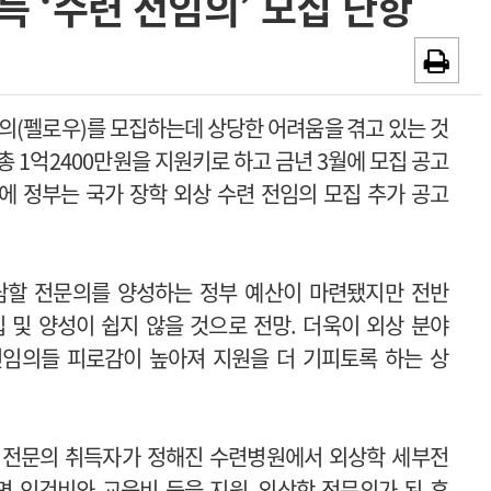
 ‘수련 전임의’ 모집 난항
~2026-08-31
광고안내
채용시까지
임의
(
펠로우
)를 모집하는데 상당한 어려움을 겪고 있는 것
 총
1
억
2
400
만원을 지원키로 하고 금년 3월에 모집 공고
에 정부는 국가 장학 외상 수련 전임의 모집 추가 공고
할 전문의를 양성하는 정부 예산이 마련됐지만 전반
 및 양성이 쉽지 않을 것으로 전망. 더욱이 외상 분야
전임의들 피로감이 높아져 지원을 더 기피토록 하는 상
 전문의 취득자가 정해진 수련병원에서 외상학 세부전
면 인건비와 교육비 등을 지원
.
외상학 전문의가 된 후