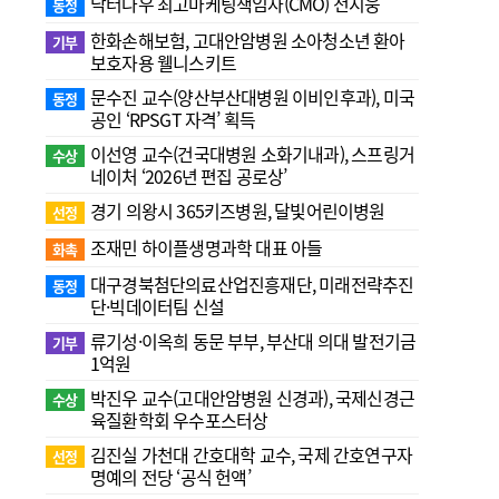
닥터나우 최고마케팅책임자(CMO) 전지웅
동정
한화손해보험, 고대안암병원 소아청소년 환아
기부
보호자용 웰니스키트
문수진 교수( 양산부산대병원 이비인후과), 미국
동정
공인 ‘RPSGT 자격’ 획득
이선영 교수(건국대병원 소화기내과), 스프링거
수상
네이처 ‘2026년 편집 공로상’
경기 의왕시 365키즈병원, 달빛어린이병원
선정
조재민 하이플생명과학 대표 아들
화촉
대구경북첨단의료산업진흥재단, 미래전략추진
동정
단·빅데이터팀 신설
류기성·이옥희 동문 부부, 부산대 의대 발전기금
기부
1억원
박진우 교수(고대안암병원 신경과), 국제신경근
수상
육질환학회 우수포스터상
김진실 가천대 간호대학 교수, 국제 간호연구자
선정
명예의 전당 ‘공식 헌액’