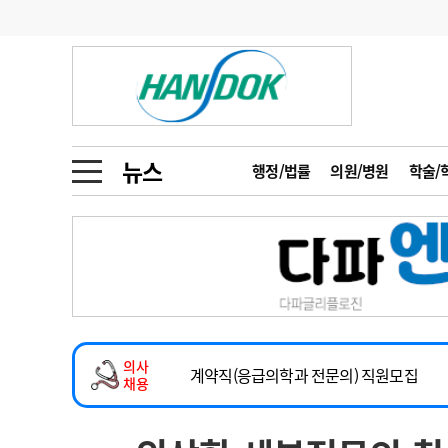
기부
모집
메디인포
인사
부음
오피니언
칼럼
건강정보
금주의 검색어
인물
초대석
피플
뉴스
행정/법률
의원/병원
학술/
1
의사인력 수급 추
동영상뉴스
2
성분명 처방
2026년 하반기 인턴 모집
포토뉴스
포토뉴스
3
AI의료
마취통증의학과 임기제 임상의사 채용
4
전공의 모집 결과
메디 Hospital
지역병원
중소병원
소아청소년과(소아응급전담) 계약직 의사
5
의사국시 합격률
의사
인포메이션
행정처분
판례
계약직(응급의학과 전문의) 직원모집
채용
하반기 전공의(레지던트1년차) 모집
학회·연수강좌
학회/연수강좌
행사