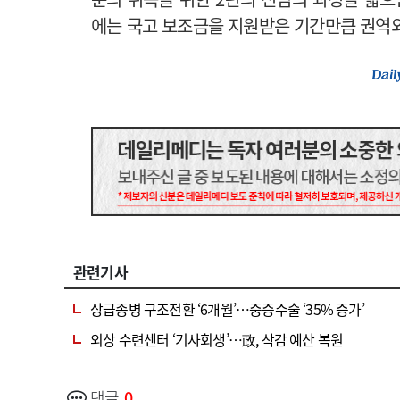
에는 국고 보조금을 지원받은 기간만큼 권역
관련기사
상급종병 구조전환 ‘6개월’…중증수술 ‘35% 증가’
외상 수련센터 ‘기사회생’…政, 삭감 예산 복원
댓글
0