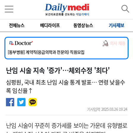
이름
비밀번호
전체뉴스
메디라이프
동영상뉴스
기사제보
[서울아산병원] 2026년 하반기 인턴 모집
[영남대학교의료원] 마취통증의학과 임기제 임상의사 채용
의사 채용
[충남대학교병원] 소아청소년과(소아응급전담) 계약직 의사 공개채용
[동부병원] 계약직(응급의학과 전문의) 직원모집
[이대목동병원] 하반기 전공의(레지던트1년차) 모집
난임 시술 지속 '증가'…체외수정 '최다'
[서울아산병원] 2026년 하반기 인턴 모집
[영남대학교의료원] 마취통증의학과 임기제 임상의사 채용
심평원, 국내 최초 난임 시술 통계 발표… 연령 낮을수
록 임신율↑
기사입력 2025.03.26 19:24
난임 시술이 꾸준히 증가세를 보이는 가운데 유형별로