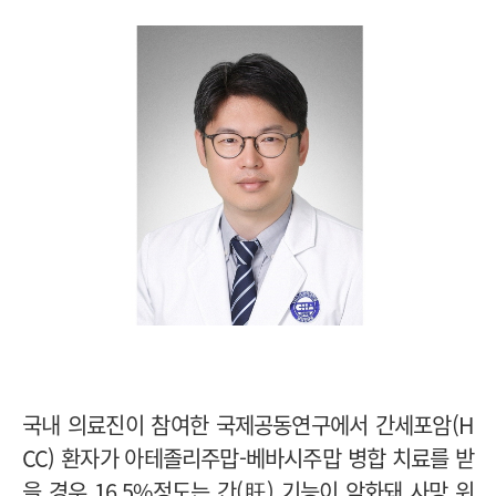
국내 의료진이 참여한 국제공동연구에서 간세포암(H
CC) 환자가 아테졸리주맙-베바시주맙 병합 치료를 받
을 경우 16.5%정도는 간(肝) 기능이 악화돼 사망 위