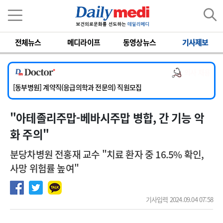
이름
비밀번호
전체뉴스
메디라이프
동영상뉴스
기사제보
[서울아산병원] 2026년 하반기 인턴 모집
[영남대학교의료원] 마취통증의학과 임기제 임상의사 채용
의사 채용
[충남대학교병원] 소아청소년과(소아응급전담) 계약직 의사 공개채용
[동부병원] 계약직(응급의학과 전문의) 직원모집
[이대목동병원] 하반기 전공의(레지던트1년차) 모집
"아테졸리주맙-베바시주맙 병합, 간 기능 악
[서울아산병원] 2026년 하반기 인턴 모집
[영남대학교의료원] 마취통증의학과 임기제 임상의사 채용
화 주의"
분당차병원 전홍재 교수 "치료 환자 중 16.5% 확인,
사망 위험률 높여"
기사입력 2024.09.04 07:58