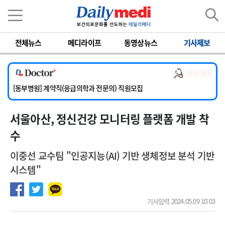
이름
비밀번호
전체뉴스
메디라이프
동영상뉴스
기사제보
[서울아산병원] 2026년 하반기 인턴 모집
[영남대학교의료원] 마취통증의학과 임기제 임상의사 채용
의사 채용
[충남대학교병원] 소아청소년과(소아응급전담) 계약직 의사 공개채용
[동부병원] 계약직(응급의학과 전문의) 직원모집
[이대목동병원] 하반기 전공의(레지던트1년차) 모집
서울아산, 정신건강 모니터링 플랫폼 개발 착
[서울아산병원] 2026년 하반기 인턴 모집
[영남대학교의료원] 마취통증의학과 임기제 임상의사 채용
수
이중선 교수팀 "인공지능(AI) 기반 생체정보 분석 기반
시스템"
기사입력 2024.05.09 10:03