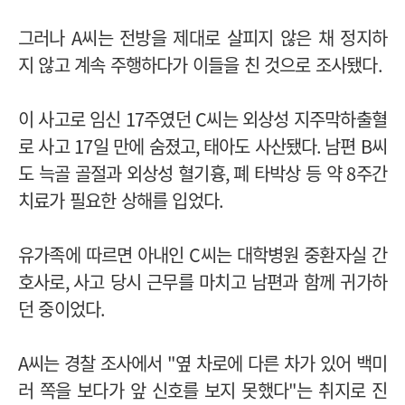
그러나
A
씨는 전방을 제대로 살피지 않은 채 정지하
지 않고 계속 주행하다가 이들을 친 것으로 조사됐다
.
이 사고로 임신
17
주였던
C
씨는 외상성 지주막하출혈
로 사고
17
일 만에 숨졌고
,
태아도 사산됐다
.
남편
B
씨
도 늑골 골절과 외상성 혈기흉
,
폐 타박상 등 약
8
주간
치료가 필요한 상해를 입었다
.
유가족에 따르면 아내인
C
씨는 대학병원 중환자실 간
호사로
,
사고 당시 근무를 마치고 남편과 함께 귀가하
던 중이었다
.
A
씨는 경찰 조사에서
"
옆 차로에 다른 차가 있어 백미
러 쪽을 보다가 앞 신호를 보지 못했다
"
는 취지로 진