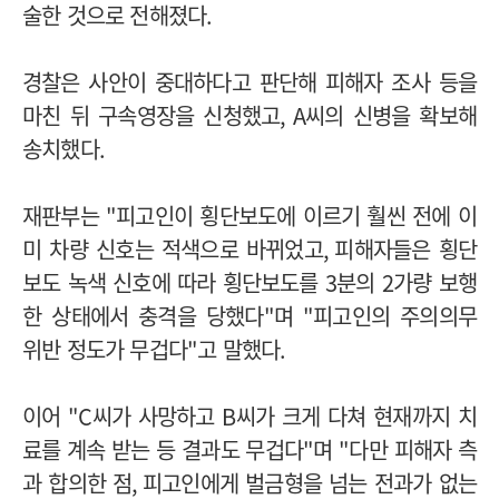
술한 것으로 전해졌다
.
경찰은 사안이 중대하다고 판단해 피해자 조사 등을
마친 뒤 구속영장을 신청했고
, A
씨의 신병을 확보해
송치했다
.
재판부는
"
피고인이 횡단보도에 이르기 훨씬 전에 이
미 차량 신호는 적색으로 바뀌었고
,
피해자들은 횡단
보도 녹색 신호에 따라 횡단보도를
3
분의
2
가량 보행
한 상태에서 충격을 당했다
"
며
"
피고인의 주의의무
위반 정도가 무겁다
"
고 말했다
.
이어
"C
씨가 사망하고
B
씨가 크게 다쳐 현재까지 치
료를 계속 받는 등 결과도 무겁다
"
며
"
다만 피해자 측
과 합의한 점
,
피고인에게 벌금형을 넘는 전과가 없는