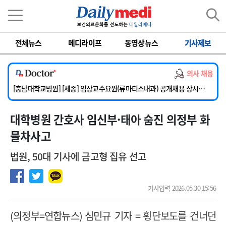
이름
비밀번호
전체뉴스
메디라이프
동영상뉴스
기사제보
[단국대학교병원] 임상전담교원 및 전임의 초빙
[해운대부민병원] [해운대] 2026년 하반기 인턴 모집
의사 채용
[서울아산병원] 건강증진센터 소화기파트 건진교수 초빙
[충남대학교병원] [세종] 임상교수요원(류마티스내과) 공개채용 상시모집
[이대서울병원] 정형외과 일반의 초빙
대학병원 간호사 임신부·태아 숨진 의정부 화
[단국대학교병원] 임상전담교원 및 전임의 초빙
[해운대부민병원] [해운대] 2026년 하반기 인턴 모집
물차사고
법원, 50대 기사에 금고형 집유 선고
기사입력 2026.05.30 15:56
(
의정부
=
연합뉴스
)
심민규 기자
=
횡단보도를 건너던