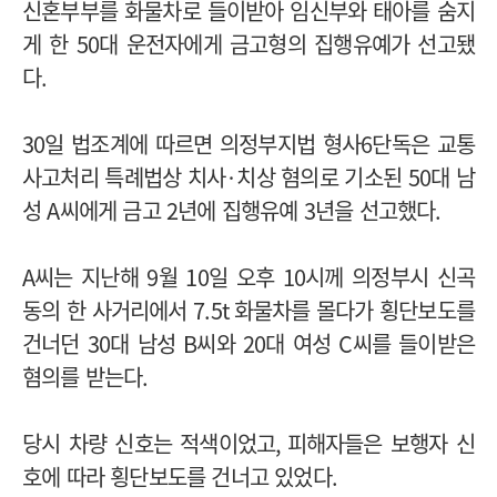
신혼부부를 화물차로 들이받아 임신부와 태아를 숨지
게 한
50
대 운전자에게 금고형의 집행유예가 선고됐
다
.
30
일 법조계에 따르면 의정부지법 형사
6
단독은 교통
사고처리 특례법상 치사
·
치상 혐의로 기소된
50
대 남
성
A
씨에게 금고
2
년에 집행유예
3
년을 선고했다
.
A
씨는 지난해
9
월
10
일 오후
10
시께 의정부시 신곡
동의 한 사거리에서
7.5t
화물차를 몰다가 횡단보도를
건너던
30
대 남성
B
씨와
20
대 여성
C
씨를 들이받은
혐의를 받는다
.
당시 차량 신호는 적색이었고
,
피해자들은 보행자 신
호에 따라 횡단보도를 건너고 있었다
.