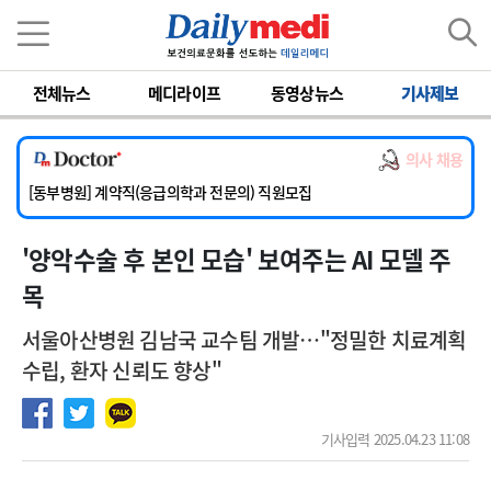
이름
비밀번호
전체뉴스
메디라이프
동영상뉴스
기사제보
[서울아산병원] 2026년 하반기 인턴 모집
[영남대학교의료원] 마취통증의학과 임기제 임상의사 채용
의사 채용
[충남대학교병원] 소아청소년과(소아응급전담) 계약직 의사 공개채용
[동부병원] 계약직(응급의학과 전문의) 직원모집
[이대목동병원] 하반기 전공의(레지던트1년차) 모집
'양악수술 후 본인 모습' 보여주는 AI 모델 주
[서울아산병원] 2026년 하반기 인턴 모집
[영남대학교의료원] 마취통증의학과 임기제 임상의사 채용
목
서울아산병원 김남국 교수팀 개발…"정밀한 치료계획
수립, 환자 신뢰도 향상"
기사입력 2025.04.23 11:08