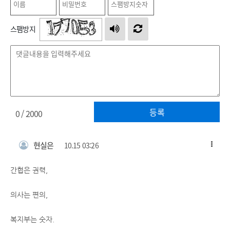
스팸방지
등록
0
/ 2000
현실은
10.15 03:26
간협은 권력,
의사는 편의,
복지부는 숫자.