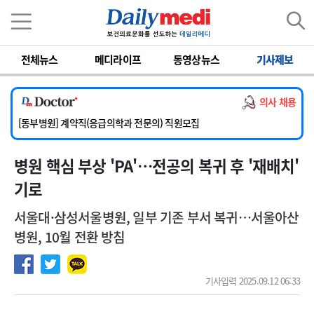
이름
비밀번호
전체뉴스
메디라이프
동영상뉴스
기사제보
[서울아산병원] 2026년 하반기 인턴 모집
[영남대학교의료원] 마취통증의학과 임기제 임상의사 채용
의사 채용
[충남대학교병원] 소아청소년과(소아응급전담) 계약직 의사 공개채용
[동부병원] 계약직(응급의학과 전문의) 직원모집
[이대목동병원] 하반기 전공의(레지던트1년차) 모집
병원 핵심 부상 'PA'…전공의 복귀 후 '재배치'
[서울아산병원] 2026년 하반기 인턴 모집
[영남대학교의료원] 마취통증의학과 임기제 임상의사 채용
기로
서울대·삼성서울병원, 일부 기존 부서 복귀…서울아산
병원, 10월 전환 방침
기사입력 2025.09.12 06:33