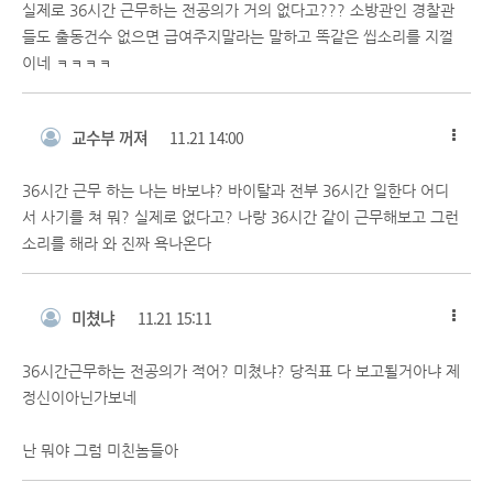
실제로 36시간 근무하는 전공의가 거의 없다고??? 소방관인 경찰관
들도 출동건수 없으면 급여주지말라는 말하고 똑같은 씹소리를 지껄
이네 ㅋㅋㅋㅋ
교수부 꺼져
11.21 14:00
36시간 근무 하는 나는 바보냐? 바이탈과 전부 36시간 일한다 어디
서 사기를 쳐 뭐? 실제로 없다고? 나랑 36시간 같이 근무해보고 그런
소리를 해라 와 진짜 욕나온다
미쳤냐
11.21 15:11
36시간근무하는 전공의가 적어? 미쳤냐? 당직표 다 보고될거아냐 제
정신이아닌가보네
난 뭐야 그럼 미친놈들아