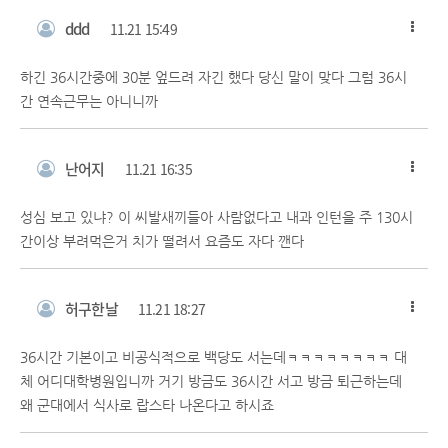
ddd
11.21 15:49
하긴 36시간중에 30분 엎드려 자긴 했다 당신 말이 맞다 그럼 36시
간 연속근무는 아니니까
난어지
11.21 16:35
성심 보고 있냐? 이 씨발새끼들아 사람없다고 내과 인턴을 주 130시
간이상 부려먹은거 치가 떨려서 요즘도 자다 깬다
허구한날
11.21 18:27
36시간 기본이고 비공식적으로 백당도 서는데ㅋㅋㅋㅋㅋㅋㅋㅋ 대
체 어디대학병원입니까 거기 방금도 36시간 서고 방금 퇴근하는데
왜 군대에서 식사로 랍스타 나온다고 하시죠