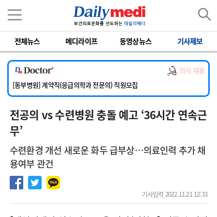
이름
비밀번호
전체뉴스
메디라이프
동영상뉴스
기사제보
[서울아산병원] 2026년 하반기 인턴 모집
[영남대학교의료원] 마취통증의학과 임기제 임상의사 채용
의사 채용
[충남대학교병원] 소아청소년과(소아응급전담) 계약직 의사 공개채용
[동부병원] 계약직(응급의학과 전문의) 직원모집
[이대목동병원] 하반기 전공의(레지던트1년차) 모집
전공의 vs 수련병원 충돌 예고 ‘36시간 연속근
[서울아산병원] 2026년 하반기 인턴 모집
[영남대학교의료원] 마취통증의학과 임기제 임상의사 채용
무’
수련환경 개선 새로운 화두 급부상…의료인력 추가 채
용여부 관건
기사입력 2022.11.21 12:33