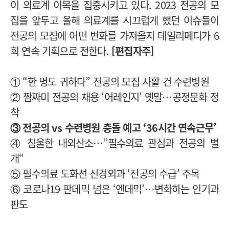
이 의료계 이목을 집중시키고 있다. 2023 전공의 모
집을 앞두고 올해 의료계를 시끄럽게 했던 이슈들이
전공의 모집에 어떤 변화를 가져올지 데일리메디가 6
회 연속 기획으로 전한다.
[편집자주]
① “한 명도 귀하다” 전공의 모집 사활 건 수련병원
② 짬짜미 전공의 채용 ‘어레인지’ 옛말…공정문화 정
착
③ 전공의 vs 수련병원 충돌 예고 ‘36시간 연속근무’
④ 침울한 내외산소…”필수의료 관심과 전공의 별
개“
⑤ 필수의료 도화선 신경외과 ‘전공의 수급’ 주목
⑥ 코로나19 판데믹 넘은 ‘엔데믹’…변화하는 인기과
판도