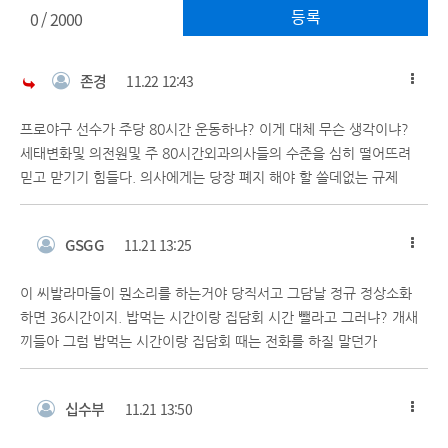
등록
0
/ 2000
존경
11.22 12:43
프로야구 선수가 주당 80시간 운동하냐? 이게 대체 무슨 생각이냐?
세태변화및 의전원및 주 80시간외과의사들의 수준을 심히 떨어뜨려
믿고 맏기기 힘들다. 의사에게는 당장 폐지 해야 할 쓸데없는 규제
GSGG
11.21 13:25
이 씨발라마들이 뭔소리를 하는거야 당직서고 그담날 정규 정상소화
하면 36시간이지. 밥먹는 시간이랑 집담회 시간 뺄라고 그러냐? 개새
끼들아 그럼 밥먹는 시간이랑 집담회 때는 전화를 하질 말던가
십수부
11.21 13:50