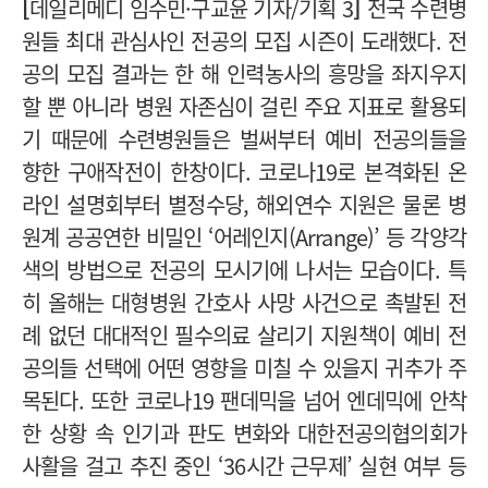
[
데일리메디 임수민·구교윤 기자/
기획 3
]
전국 수련병
원들 최대 관심사인 전공의 모집 시즌이 도래했다. 전
공의 모집 결과는 한 해 인력농사의 흥망을 좌지우지
할 뿐 아니라 병원 자존심이 걸린 주요 지표로 활용되
기 때문에 수련병원들은 벌써부터 예비 전공의들을
향한 구애작전이 한창이다. 코로나19로 본격화된 온
라인 설명회부터 별정수당, 해외연수 지원은 물론 병
원계 공공연한 비밀인 ‘어레인지(Arrange)’ 등 각양각
색의 방법으로 전공의 모시기에 나서는 모습이다. 특
히 올해는 대형병원 간호사 사망 사건으로 촉발된 전
례 없던 대대적인 필수의료 살리기 지원책이 예비 전
공의들 선택에 어떤 영향을 미칠 수 있을지 귀추가 주
목된다. 또한 코로나19 팬데믹을 넘어 엔데믹에 안착
한 상황 속 인기과 판도 변화와 대한전공의협의회가
사활을 걸고 추진 중인 ‘36시간 근무제’ 실현 여부 등