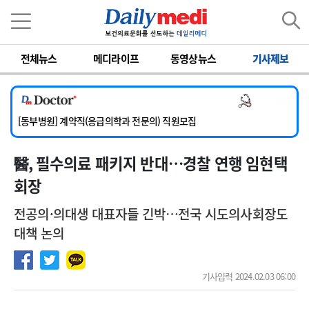
이름
비밀번호
전체뉴스
메디라이프
동영상뉴스
기사제보
[서울아산병원] 2026년 하반기 인턴 모집
[영남대학교의료원] 마취통증의학과 임기제 임상의사 채용
의사 채용
[충남대학교병원] 소아청소년과(소아응급전담) 계약직 의사 공개채용
[동부병원] 계약직(응급의학과 전문의) 직원모집
[이대목동병원] 하반기 전공의(레지던트1년차) 모집
醫, 필수의료 패키지 반대…경찰 연행 임현택
[서울아산병원] 2026년 하반기 인턴 모집
[영남대학교의료원] 마취통증의학과 임기제 임상의사 채용
회장
전공의·의대생 대표자들 긴박…전국 시도의사회장도
대책 논의
기사입력 2024.02.03 06:00