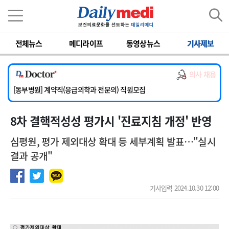
이름
비밀번호
전체뉴스
메디라이프
동영상뉴스
기사제보
[서울아산병원] 2026년 하반기 인턴 모집
[영남대학교의료원] 마취통증의학과 임기제 임상의사 채용
의사 채용
[충남대학교병원] 소아청소년과(소아응급전담) 계약직 의사 공개채용
[동부병원] 계약직(응급의학과 전문의) 직원모집
[이대목동병원] 하반기 전공의(레지던트1년차) 모집
8차 결핵적성성 평가시 '진료지침 개정' 반영
[서울아산병원] 2026년 하반기 인턴 모집
[영남대학교의료원] 마취통증의학과 임기제 임상의사 채용
심평원, 평가 제외대상 확대 등 세부계획 발표…"실시
결과 공개"
기사입력 2024.10.30 12:00