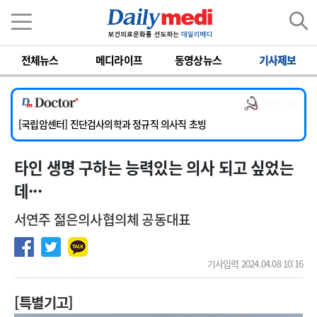
이름
비밀번호
전체뉴스
메디라이프
동영상뉴스
기사제보
[서울아산병원] 2026년 하반기 인턴 모집
[명지병원] 하반기 전공의(인턴) 모집
의사 채용
[동국대학교 경주병원] 내과(소화기, 심장, 내분비), 소아청소년과, 외과, 심장혈관흉부외과, 이비인후과, 병리과 교원 초빙
[국립암센터] 진단검사의학과 정규직 의사직 초빙
[인제대학교해운대백병원] 치과 진료교수 모집 공고
타인 생명 구하는 능력있는 의사 되고 싶었는
[서울아산병원] 2026년 하반기 인턴 모집
[명지병원] 하반기 전공의(인턴) 모집
데···
서연주 젊은의사협의체 공동대표
기사입력 2024.04.08 10:16
[특별기고]