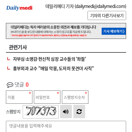
데일리메디 기자 (
dailymedi@dailymedi.com
)
기자의 다른기사보기
관련기사
자부심·소명감·헌신적 심장 교수들의 '좌절'
흉부외과 교수 "매일 악몽, 도저히 못견뎌 사직"
댓글
0
스팸방지