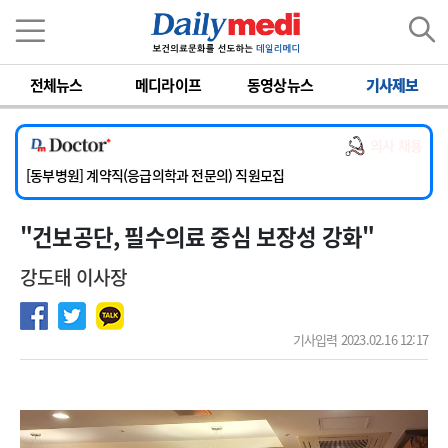
이름
비밀번호
전체뉴스
메디라이프
동영상뉴스
기사제보
[서울아산병원] 2026년 하반기 인턴 모집
[영남대학교의료원] 마취통증의학과 임기제 임상의사 채용
의사 채용
[충남대학교병원] 소아청소년과(소아응급전담) 계약직 의사 공개채용
[동부병원] 계약직(응급의학과 전문의) 직원모집
[이대목동병원] 하반기 전공의(레지던트1년차) 모집
"건보 공단, 필수의료 중심 보장성 강화"
[서울아산병원] 2026년 하반기 인턴 모집
[영남대학교의료원] 마취통증의학과 임기제 임상의사 채용
강도태 이사장
기사입력 2023.02.16 12:17