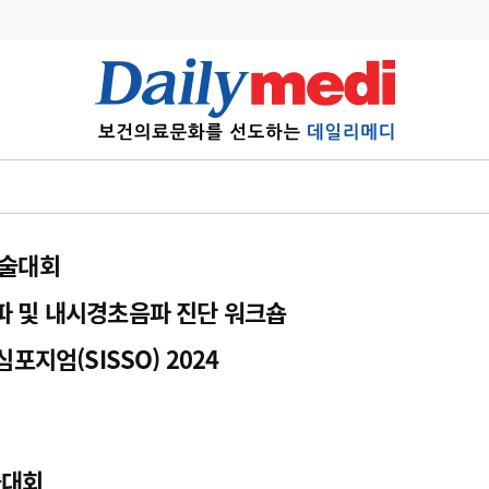
변경
사고
수첩
계
6
관리급여 실시
7
지필공 지원책
학술대회
8
수련환경 개선
음파 및 내시경초음파 진단 워크숍
9
의과대학 입시
포지엄(SISSO) 2024
10
약가인하
유권해석
정책/통계
공시
술대회