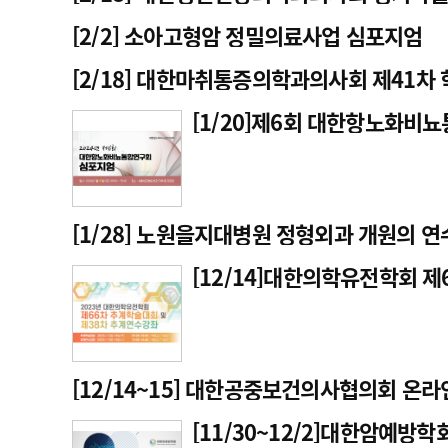
고객센터
회사소개
법적고지
[2/2] 소아고형암 정밀의료사업 심포지엄
[2/18] 대한마취통증의학과의사회 제41차
[1/20]제6회 대한항노화비
[1/28] 노원을지대병원 정형외과 개원의 
[12/14]대한의학유전학회 
[12/14~15] 대한공중보건의사협의회 온
[11/30~12/2]대한암예방