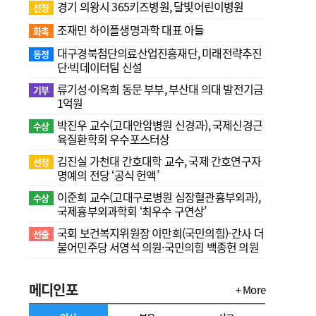
경기 의왕시 365키즈병원, 달빛어린이병원
선정
조재민 하이플생명과학 대표 아들
화촉
대구경북첨단의료산업진흥재단, 미래전략추진
동정
단·빅데이터팀 신설
류기성·이옥희 동문 부부, 부산대 의대 발전기금
기부
1억원
박진우 교수(고대안암병원 신경과), 국제신경근
수상
육질환학회 우수포스터상
김진실 가천대 간호대학 교수, 국제 간호연구자
선정
명예의 전당 ‘공식 헌액’
이준희 교수(고대구로병원 심장혈관흉부외과),
수상
국제흉부외과학회 ‘최우수 구연상’
국회 보건복지위원장 이만희(국민의힘)-간사 더
선출
불어민주당 서영석 의원·국민의힘 백종헌 의원
메디인포
+ More