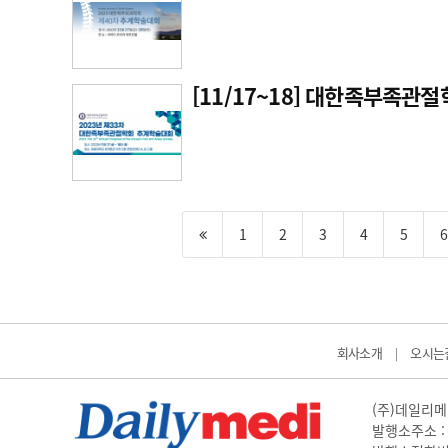
[11/17~18] 대한족부족관
1
2
3
4
5
6
회사소개
오시는
|
(주)데일리메디
발행소주소 : 