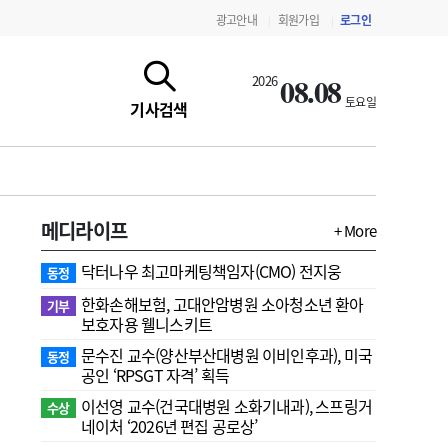
광고안내
회원가입
로그인
|
|
08.08
2026
토요일
기사검색
메디라이프
+ More
닥터나우 최고마케팅책임자(CMO) 전지웅
동정
한화손해보험, 고대안암병원 소아청소년 환아
기부
보호자용 웰니스키트
문수진 교수( 양산부산대병원 이비인후과), 미국
동정
지침·기준·평가
약제급여 심사 결과
공인 ‘RPSGT 자격’ 획득
이선영 교수(건국대병원 소화기내과), 스프링거
수상
네이처 ‘2026년 편집 공로상’