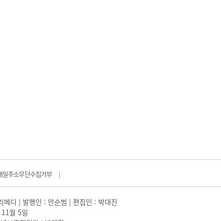
메일주소무단수집거부
|
일리메디 | 발행인 : 안순범 | 편집인 : 박대진
 11월 5일