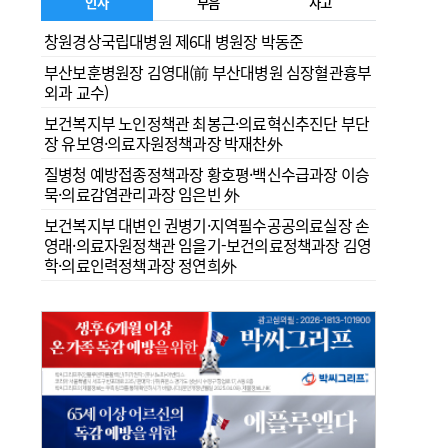
인사
부음
사고
창원경상국립대병원 제6대 병원장 박동준
부산보훈병원장 김영대(前 부산대병원 심장혈관흉부
외과 교수)
보건복지부 노인정책관 최봉근·의료혁신추진단 부단
장 유보영·의료자원정책과장 박재찬外
질병청 예방접종정책과장 황호평·백신수급과장 이승
묵·의료감염관리과장 임은빈 外
보건복지부 대변인 권병기·지역필수공공의료실장 손
영래·의료자원정책관 임을기-보건의료정책과장 김영
학·의료인력정책과장 정연희外