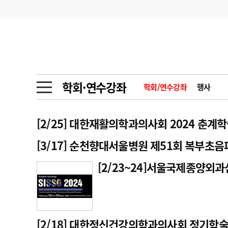
기부
모집
메디인포
인사
부음
오피니언
칼럼
건강정보
금주의 검색어
인물
초대석
피플
학회·연수강좌
학회/연수강좌
행사
1
의사인력 수급 추
동영상뉴스
2
성분명 처방
[2/25] 대한재활의학과의사회 2024 춘계
포토뉴스
포토뉴스
3
AI의료
[3/17] 순천향대서울병원 제51회 복부초
4
전공의 모집 결과
메디 Hospital
지역병원
중소병원
[2/23~24]서울국제종양외과심
5
의사국시 합격률
인포메이션
행정처분
판례
학회·연수강좌
학회/연수강좌
행사
[2/18] 대한정신건강의학과의사회 정기학