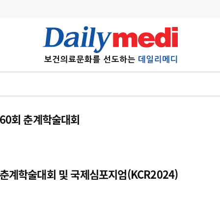
변경
사고
수첩
계
6
관리급여 실시
7
지필공 지원책
제60회 춘계학술대회
8
수련환경 개선
9
의과대학 입시
 춘계학술대회 및 국제심포지엄(KCR2024)
10
약가인하
유권해석
정책/통계
공시