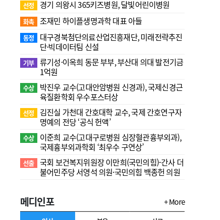
경기 의왕시 365키즈병원, 달빛어린이병원
선정
조재민 하이플생명과학 대표 아들
화촉
대구경북첨단의료산업진흥재단, 미래전략추진
동정
단·빅데이터팀 신설
류기성·이옥희 동문 부부, 부산대 의대 발전기금
기부
1억원
박진우 교수(고대안암병원 신경과), 국제신경근
수상
육질환학회 우수포스터상
김진실 가천대 간호대학 교수, 국제 간호연구자
선정
명예의 전당 ‘공식 헌액’
이준희 교수(고대구로병원 심장혈관흉부외과),
수상
국제흉부외과학회 ‘최우수 구연상’
국회 보건복지위원장 이만희(국민의힘)-간사 더
선출
불어민주당 서영석 의원·국민의힘 백종헌 의원
메디인포
+ More