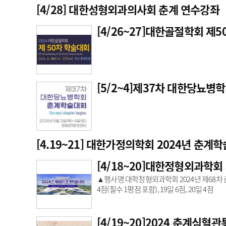
[4/28] 대한성형외과의사회 춘계 연수강좌
[4/26~27]대한골절학회 제
[5/2~4]제37차 대한당뇨
[4.19~21] 대한 가정의학회 2024년 
[4/18~20]대한정형외과학
▲행사명 대학정형외과학회 2024년 제68차
4점(필수 1평점 포함), 19일 6점, 20일 4점
[4/19~20]2024 춘계심