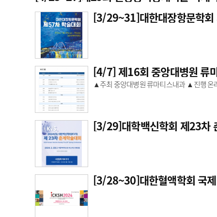
[3/29~31]대한대장항문학회
[4/7] 제16회 중앙대병원 
▲주최 중앙대병원 류마티스내과 ▲진행 온라
[3/29]대학백신학회 제23
[3/28~30]대한혈액학회 국제