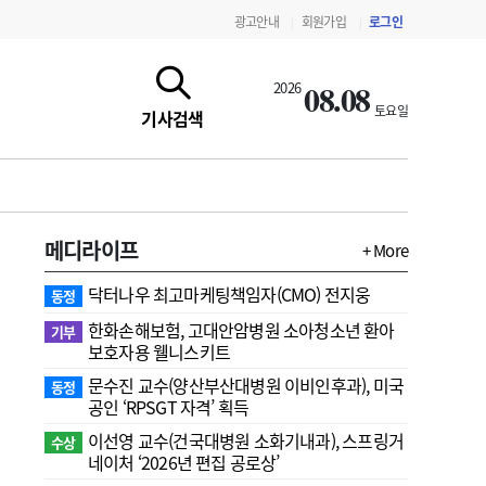
광고안내
회원가입
로그인
|
|
08.08
2026
토요일
기사검색
메디라이프
+ More
닥터나우 최고마케팅책임자(CMO) 전지웅
동정
한화손해보험, 고대안암병원 소아청소년 환아
기부
보호자용 웰니스키트
문수진 교수( 양산부산대병원 이비인후과), 미국
동정
지침·기준·평가
약제급여 심사 결과
공인 ‘RPSGT 자격’ 획득
이선영 교수(건국대병원 소화기내과), 스프링거
수상
네이처 ‘2026년 편집 공로상’