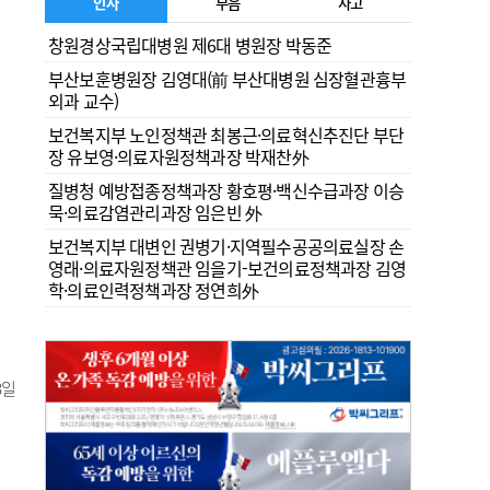
인사
부음
사고
창원경상국립대병원 제6대 병원장 박동준
부산보훈병원장 김영대(前 부산대병원 심장혈관흉부
외과 교수)
보건복지부 노인정책관 최봉근·의료혁신추진단 부단
장 유보영·의료자원정책과장 박재찬外
질병청 예방접종정책과장 황호평·백신수급과장 이승
묵·의료감염관리과장 임은빈 外
보건복지부 대변인 권병기·지역필수공공의료실장 손
영래·의료자원정책관 임을기-보건의료정책과장 김영
학·의료인력정책과장 정연희外
8일