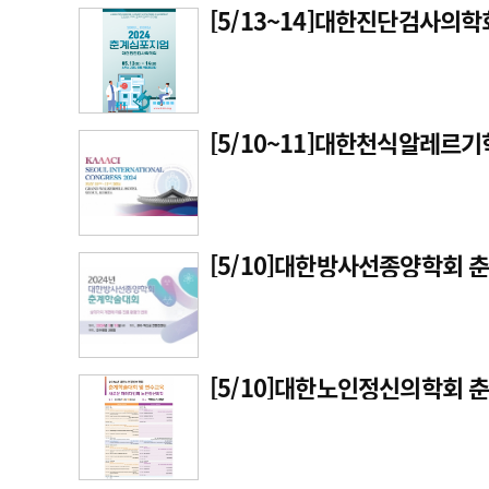
[5/13~14]대한진단검사의
고객센터
회사소개
법적고지
[5/10~11]대한천식알레르
[5/10]대한방사선종양학회
[5/10]대한노인정신의학회