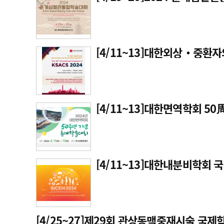
[4/11~13]대한외상‧중
[4/11~13]대한면역학회 5
[4/11~13]대한내분비학회 국
[4/25~27]제29회 관상동맥중재시술 국제학술