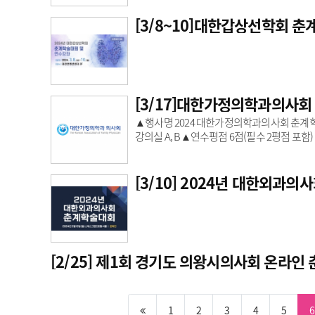
[3/8~10]대한갑상선학회 
[3/17]대한가정의학과의사회
▲행사명 2024 대한가정의학과의사회 춘계학
강의실 A, B▲연수평점 6점(필수 2평점 포함)
[3/10] 2024년 대한외과
[2/25] 제1회 경기도 의왕시의사회 온라
1
2
3
4
5
6