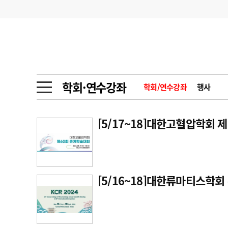
기부
모집
메디인포
인사
부음
오피니언
칼럼
건강정보
금주의 검색어
인물
초대석
피플
학회·연수강좌
학회/연수강좌
행사
1
의사인력 수급 추
동영상뉴스
2
성분명 처방
[5/17~18]대한고혈압학회 
포토뉴스
포토뉴스
3
AI의료
4
전공의 모집 결과
메디 Hospital
지역병원
중소병원
[5/16~18]대한류마티스학회
5
의사국시 합격률
인포메이션
행정처분
판례
학회·연수강좌
학회/연수강좌
행사