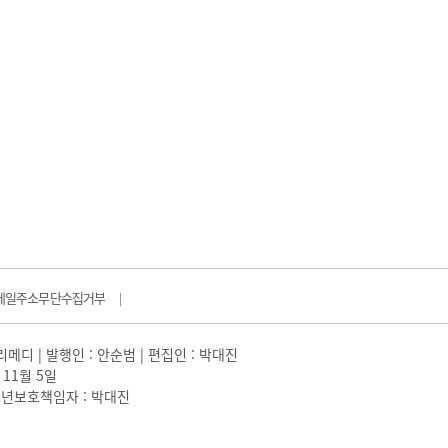
메일주소무단수집거부
|
일리메디 | 발행인 : 안순범 | 편집인 : 박대진
 11월 5일
 |청소년보호책임자 : 박대진