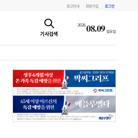
광고안내
회원가입
로그인
|
|
08.09
2026
일요일
기사검색
지침·기준·평가
약제급여 심사 결과