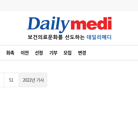
변경
사고
수첩
화촉
이전
선정
기부
모집
변경
계
6
관리급여 실시
7
지필공 지원책
51
2022년 기사
8
수련환경 개선
9
의과대학 입시
10
약가인하
유권해석
정책/통계
공시