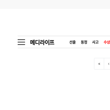
기부
모집
메디인포
인사
부음
오피니언
칼럼
건강정보
금주의 검색어
인물
초대석
피플
메디라이프
선출
동정
사고
수상
1
의사인력 수급 추
동영상뉴스
2
성분명 처방
포토뉴스
포토뉴스
3
AI의료
4
전공의 모집 결과
메디 Hospital
지역병원
중소병원
5
의사국시 합격률
인포메이션
행정처분
판례
학회·연수강좌
학회/연수강좌
행사