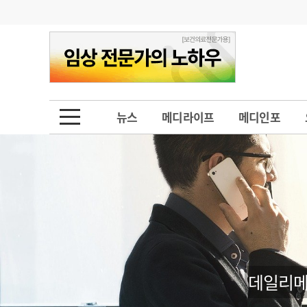
기부
모집
메디인포
인사
부음
오피니언
칼럼
건강정보
금주의 검색어
인물
초대석
피플
뉴스
메디라이프
메디인포
1
의사인력 수급 추
동영상뉴스
2
성분명 처방
포토뉴스
포토뉴스
3
AI의료
4
전공의 모집 결과
메디 Hospital
지역병원
중소병원
5
의사국시 합격률
인포메이션
행정처분
판례
데일리메
학회·연수강좌
학회/연수강좌
행사