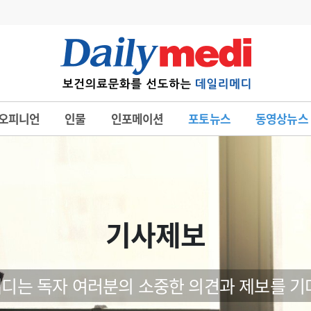
변경
사고
수첩
오피니언
인물
인포메이션
포토뉴스
동영상뉴스
계
6
관리급여 실시
7
지필공 지원책
8
수련환경 개선
9
의과대학 입시
기사제보
10
약가인하
유권해석
정책/통계
공시
디는 독자 여러분의 소중한 의견과 제보를 기