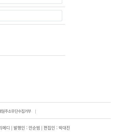
메일주소무단수집거부
|
일리메디 | 발행인 : 안순범 | 편집인 : 박대진