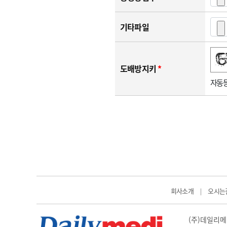
기타파일
숫자음성듣기
새로고침
도배방지키
*
자동등
회사소개
오시는
|
(주)데일리메디