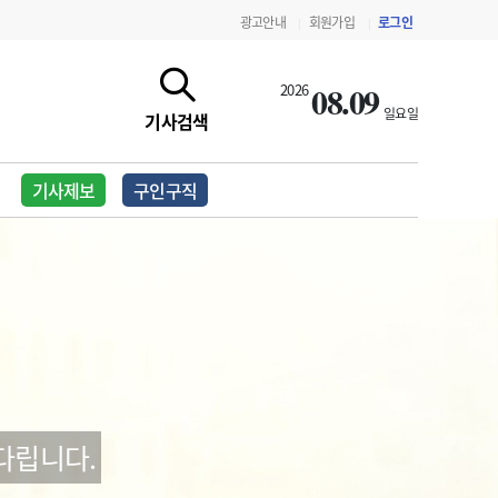
광고안내
회원가입
로그인
|
|
08.09
2026
일요일
기사검색
기사제보
구인구직
지침·기준·평가
약제급여 심사 결과
다립니다.