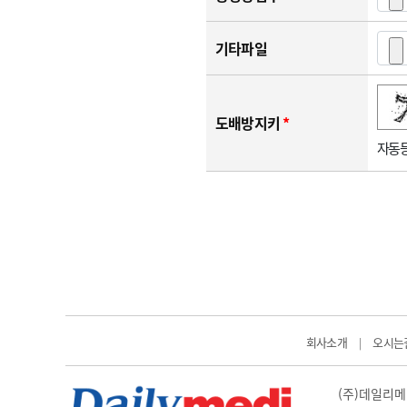
기타파일
숫자음성듣기
새로고침
도배방지키
*
자동등
회사소개
오시는
|
(주)데일리메디