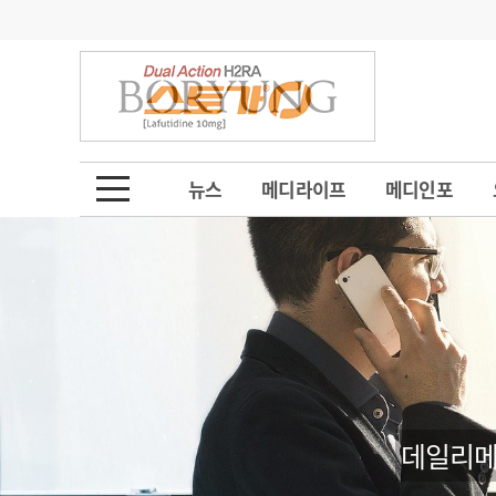
기부
모집
메디인포
인사
부음
오피니언
칼럼
건강정보
금주의 검색어
인물
초대석
피플
뉴스
메디라이프
메디인포
1
의사인력 수급 추
동영상뉴스
2
성분명 처방
포토뉴스
포토뉴스
3
AI의료
4
전공의 모집 결과
메디 Hospital
지역병원
중소병원
5
의사국시 합격률
인포메이션
행정처분
판례
데일리메
학회·연수강좌
학회/연수강좌
행사