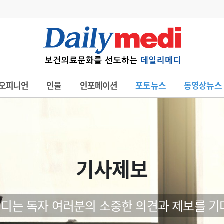
변경
사고
수첩
오피니언
인물
인포메이션
포토뉴스
동영상뉴스
계
6
관리급여 실시
7
지필공 지원책
8
수련환경 개선
9
의과대학 입시
기사제보
10
약가인하
유권해석
정책/통계
공시
디는 독자 여러분의 소중한 의견과 제보를 기