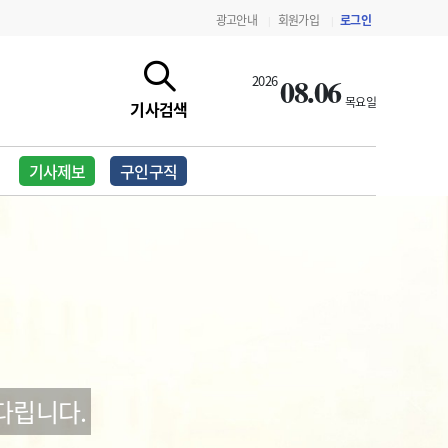
광고안내
회원가입
로그인
|
|
08.06
2026
목요일
기사검색
기사제보
구인구직
지침·기준·평가
약제급여 심사 결과
다립니다.