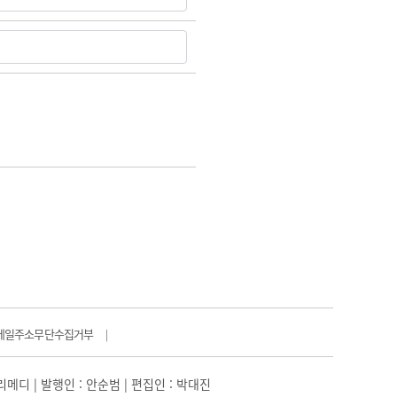
메일주소무단수집거부
|
일리메디 | 발행인 : 안순범 | 편집인 : 박대진