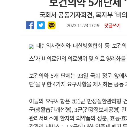
보건의약 5개단체 
2026년 하반기 인턴 모집
고객센터
회사소개
법적고지
국회서 공동기자회견, 복지부 ‘비
마취통증의학과 임기제 임상의사 채용
2022.11.23 17:19
댓글쓰기
대한의사협회와 대한병원협회 등 보건의약
스’가 비의료인의 의료행위 및 의료 영리화를
보건의약 5개 단체는 23일 국회 정문 앞에
단’을 위한 4가지 요구사항을 제시하는 공동
이들의 요구사항은 ①1군 만성질환관리형 
군(생활습관개선형), 3군(건강정보제공형) 
관리서비스에
환자의 의약품의 성분, 효능·효
강관리 서비스 1.2.3군에 대한 인증제 폐지 