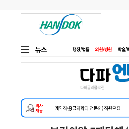
기부
모집
메디인포
인사
부음
오피니언
칼럼
건강정보
금주의 검색어
인물
초대석
피플
뉴스
행정/법률
의원/병원
학술/
1
의사인력 수급 추
동영상뉴스
2
성분명 처방
2026년 하반기 인턴 모집
포토뉴스
포토뉴스
3
AI의료
마취통증의학과 임기제 임상의사 채용
4
전공의 모집 결과
메디 Hospital
지역병원
중소병원
소아청소년과(소아응급전담) 계약직 의사
5
의사국시 합격률
의사
인포메이션
행정처분
판례
계약직(응급의학과 전문의) 직원모집
채용
하반기 전공의(레지던트1년차) 모집
학회·연수강좌
학회/연수강좌
행사