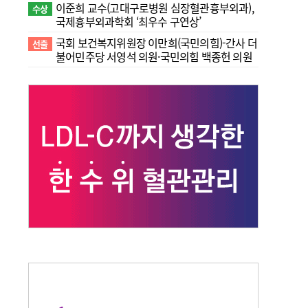
이준희 교수(고대구로병원 심장혈관흉부외과),
수상
국제흉부외과학회 ‘최우수 구연상’
국회 보건복지위원장 이만희(국민의힘)-간사 더
선출
불어민주당 서영석 의원·국민의힘 백종헌 의원