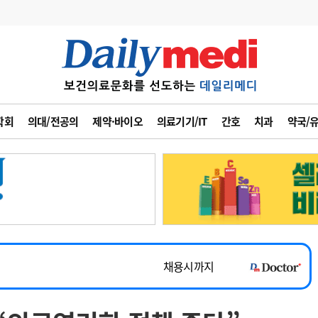
변경
사고
수첩
학회
의대/전공의
제약·바이오
의료기기/IT
간호
치과
약국/
계
6
관리급여 실시
7
지필공 지원책
~2026-08-31
8
수련환경 개선
채용시까지
9
의과대학 입시
 공개채용
채용시까지
10
약가인하
유권해석
정책/통계
공시
채용시까지
~2026-08-15