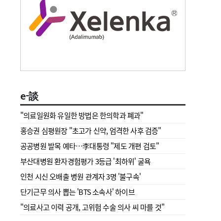
e-談
"의료일원화 유일한 방법은 한의학과 폐과"
홍승권 심평원장 " 초고가 신약, 엄격한 사후 검증"
공공병원 발목 예타…李대통령 "제도 개편 검토"
부산대병원 환자경험평가 3등급 '최하위' 굴욕
인천 시신 오배출 병원 관계자 3명 '불구속'
단기근무 의사 뽑는 'BTS 소속사' 하이브
"의료사고 이력 공개, 고위험 수술 의사 씨 마를 것"