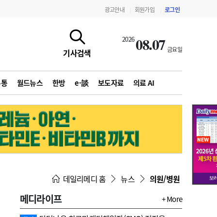
광고안내
회원가입
로그인
|
|
08.07
2026
금요일
기사검색
유통
월드뉴스
한방
e-談
보도자료
의료 AI
지침·기준·평가
약제급여 심사 결과
데일리메디 홈
뉴스
의원/병원
메디라이프
+ More