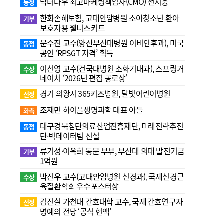
닥터나우 최고마케팅책임자(CMO) 전지웅
동정
한화손해보험, 고대안암병원 소아청소년 환아
기부
보호자용 웰니스키트
문수진 교수( 양산부산대병원 이비인후과), 미국
동정
공인 ‘RPSGT 자격’ 획득
이선영 교수(건국대병원 소화기내과), 스프링거
수상
네이처 ‘2026년 편집 공로상’
경기 의왕시 365키즈병원, 달빛어린이병원
선정
조재민 하이플생명과학 대표 아들
화촉
대구경북첨단의료산업진흥재단, 미래전략추진
동정
단·빅데이터팀 신설
류기성·이옥희 동문 부부, 부산대 의대 발전기금
기부
1억원
박진우 교수(고대안암병원 신경과), 국제신경근
수상
육질환학회 우수포스터상
김진실 가천대 간호대학 교수, 국제 간호연구자
선정
명예의 전당 ‘공식 헌액’