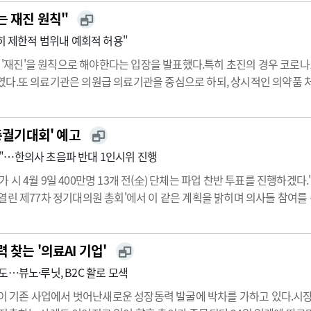
 재진 원칙"
히 제한적 범위내 예회적 허용"
'재진'을 원칙으로 해야한다는 입장을 발표했다.특히 초진의 경우 코로나
다.또 의료기관은 의원급 의료기관을 중심으로 하되, 상시적인 의약품 처
 내고 의사와 환자 간
비대면
진료를 허용하는 4건의 의료법 개정안 심
년…
'총궐기대회' 예고
"…한의사 초음파 반대 1인시위 진행
 시 4월 9일 400만명 13개 전(全) 단체는 파업 찬반 투표를 진행
열린 제77차 정기대의원 총회'에서 이 같은 계획을 밝히며 의사들 참여를
벌하는 의료인 면허강탈법이 부의에서 표결 통과됐고, 빠르면 담주 법안 
찾는 '의료AI 기업'
…뷰노·루닛, B2C 활로 모색
업들이 기존 사업에서 벗어난새로운 성장동력 발굴에 박차를 가하고 있다.시