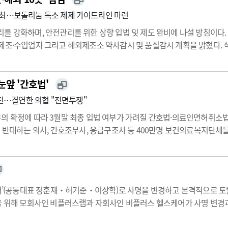
개최…보톨리눔 독소 제제 가이드라인 마련
리를 강화하며, 안전관리를 위한 상향 입법 및 제도 완비에 나설 방침이
제조·수입업자 그리고 해외제조소 약사감시 및 품질감시 계획을 밝혔다. 식
검을 위한 정기감시, 고발·진정·제보·신고 등에 의한 수시감시, 기획감시를
험도 기…
눈앞 '간호법'
목전…결연한 의협 "전면투쟁"
본회의 부의 확정에 따라 3월말 최종 입법 여부가 가려질 간호법·의료인면허
 반대하는 의사, 간호조무사, 응급구조사 등 400만명 보건의료복지단체들
 인해 정부와 의료계가 중지를 모아 추진해야 할 필수의료 활성화 등 다양
스케어’(공동대표 정훈재‧허기준‧이상학)로 사명을 변경하고 본격적으로 
련을 위해 모회사인 비플러스랩과 자회사인 비플러스 헬스케어가 사명 변경
0여개 협력 검진 네트워크를 활용, SK 그룹사 등 기업의 임직원에게 건강검