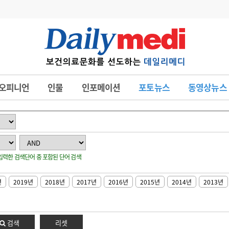
변경
사고
수첩
오피니언
인물
인포메이션
포토뉴스
동영상뉴스
계
6
관리급여 실시
7
지필공 지원책
8
수련환경 개선
: 입력한 검색단어 중 포함된 단어 검색
9
의과대학 입시
10
약가인하
년
2019년
2018년
2017년
2016년
2015년
2014년
2013년
유권해석
정책/통계
공시
검색
리셋