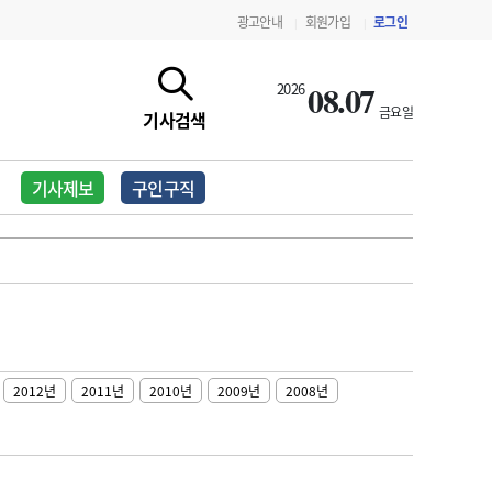
광고안내
회원가입
로그인
|
|
08.07
2026
금요일
기사검색
기사제보
구인구직
2012년
2011년
2010년
2009년
2008년
지침·기준·평가
약제급여 심사 결과