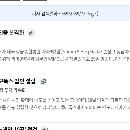
광고안내
기사 검색결과 - 769개 (69/77 Page )
진출 본격화
태국 상급종합병원 라마9병원(Praram 9 Hospital)과 손잡고 동
을 위해 라마9병원과 업무협약(MOU)을 체결했다고 29일 밝혔다. 이번
를 지원하고 의료 AI 서비스 협력을 강화한다.라이프시맨틱스는 기존 닥터콜 
보톡스 법인 설립
점 투자 가속화
시아 시장 확대에 속도를 높이고 있는 모습이다.28일 업계에 따르면 대
RMA)'를 신규 설립한 것으로 나타났다.셀타톡스바이오파마는 인도네시아에 지
약 종속기업으로 포함됐다.대웅제약은 현재 인도네시아, 태국, 필리핀 등
해외 10곳' 점검