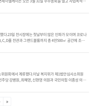
면제이엘케이는 오는 3월 31일 주주총회를 열고 사업목적에
술(technique)'을 결합한 합성어로 금융서비스를 수행하는데
시작했다.23일 전시장에는 첫날부터 많은 인파가 모이며 코로나
B, C, D홀 전관과 그랜드볼룸까지 총 4만500㎡ 공간에 조성
품 3만5000여개 제품을 전시했다.올해는 시장 강자로 꼽히
사소위원회에서 계류됐다.이날 복지위가 제1법안심사소위원
민주당 강병원, 최혜영, 신현영 의원과 국민의힘 이종성 의원
대면
진료만 허용하고 있다. 또 환자 부주의 등 의료사고 원인