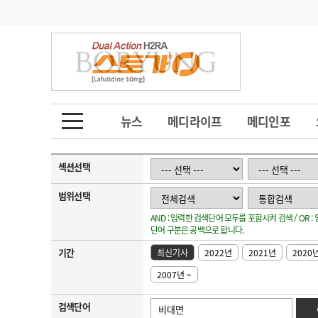
기부
모집
메디인포
인사
부음
오피니언
칼럼
건강정보
금주의 검색어
인물
초대석
피플
뉴스
메디라이프
메디인포
1
의사인력 수급 추
동영상뉴스
2
성분명 처방
섹션선택
포토뉴스
포토뉴스
3
AI의료
범위선택
AND : 입력한 검색단어 모두를 포함시켜 검색 / OR 
4
전공의 모집 결과
메디 Hospital
지역병원
중소병원
단어 구분은 공백으로 합니다.
5
의사국시 합격률
기간
최신기사
2022년
2021년
2020
인포메이션
행정처분
판례
2007년 ~
학회·연수강좌
학회/연수강좌
행사
검색단어