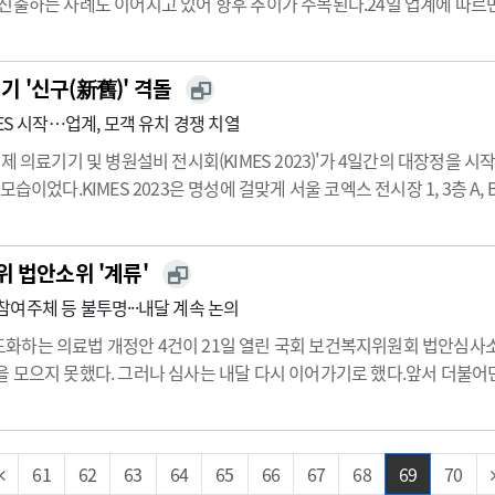
진출하는 사례도 이어지고 있어 향후 추이가 주목된다.24일 업계에 따르
을 추가하는 안건을 상정할 예정이다.핀테크는 '금융(financial)'과 '기
 '신구(新舊)' 격돌
ES 시작…업계, 모객 유치 경쟁 치열
제 의료기기 및 병원설비 전시회(KIMES 2023)'가 4일간의 대장정을 
습이었다.KIMES 2023은 명성에 걸맞게 서울 코엑스 전시장 1, 3층 A, 
해 첨단의료기기, 병원설비, 의료정보시스템, 헬스케어 및 재활기기, 의료용
 법안소위 '계류'
여주체 등 불투명···내달 계속 논의
화하는 의료법 개정안 4건이 21일 열린 국회 보건복지위원회 법안심
 모으지 못했다. 그러나 심사는 내달 다시 이어가기로 했다.앞서 더불어
강병원 의원 개정안은 재진 만성질환자에 대해 의원급 의료기관에서의
비
 게 골자였다…
61
62
63
64
65
66
67
68
69
70