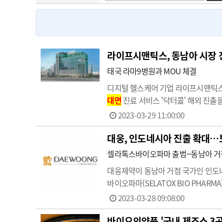
고객센터
회사소개
법적고지
라이프시맨틱스, 동남아 시장 
태국 라마9병원과 MOU 체결
디지털 헬스케어 기업 라이프시맨틱스가 
대면
진료 서비스 '닥터콜' 해외 진출
지능(AI) 개발을 통한 원격의료 안정화
2023-03-29 11:00:00
탑재한 …
대웅, 인도네시아 진출 확대…
셀라톡스바이오파마 출범···동남아 거
대웅제약이 동남아 거점 국가인 인도네
바이오파마(SELATOX BIO PHA
업을 영위하는 회사로 설립 후 대웅제
2023-03-28 09:08:00
법인을 설립하고 있는 …
바이오의약품 '국내 제조소 3곳·