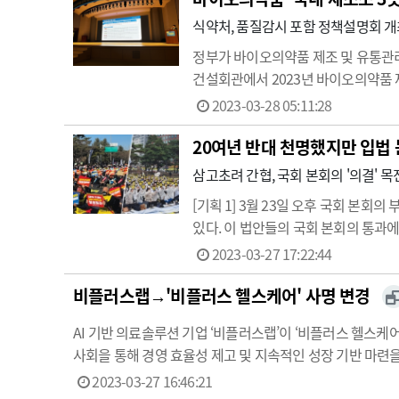
식약처, 품질감시 포함 정책설명회 
정부가 바이오의약품 제조 및 유통관
건설회관에서 2023년 바이오의약품 
통관리 기본계획 등에 따른 주기적 점
2023-03-28 05:11:28
심의 제조소 관리와 바이오의약품 위
20여년 반대 천명했지만 입법 
삼고초려 간협, 국회 본회의 '의결' 
[기획 1] 3월 23일 오후 국회 
있다. 이 법안들의 국회 본회의 통과에
합이 불가능한 단계에 이르렀다. 이로
2023-03-27 17:22:44
의료 갈등 뇌관으로 작…
비플러스랩→'비플러스 헬스케어' 사명 변경
AI 기반 의료솔루션 기업 ‘비플러스랩’이 ‘비플러스 헬
사회을 통해 경영 효율성 제고 및 지속적인 성장 기반 마
터 건강검진 플랫폼 ‘비케어(becare)’를 통해 전국 31
2023-03-27 16:46:21