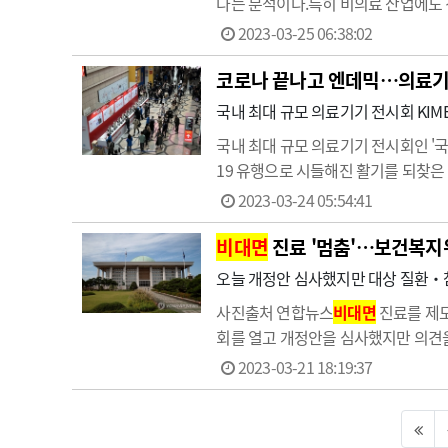
다는 분석이다.특히 비의료 산업에도 
'핀테크 플랫폼업'과 '핀테크 서비스업'
2023-03-25 06:38:02
다양한 정보통신기…
코로나 끝나고 엔데믹…의료기기
국내 최대 규모 의료기기 전시회 KIM
국내 최대 규모 의료기기 전시회인 '국
19 유행으로 시들해진 활기를 되찾은 모
됐다.국내외 1300여개 회사가 참여
2023-03-24 05:54:41
는 전…
비대면
진료 '멈춤'…보건복지위
오늘 개정안 심사했지만 대상 질환‧참
사진출처 연합뉴스
비대면
진료를 제도
회를 열고 개정안을 심사했지만 의견을
은 각각 의료법 개정안을 발의했다.
2023-03-21 18:19:37
을 규정해 책임 소재를 명확히 한다는