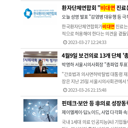
환자단체연합회 "
비대면
진료는
오늘 성명 발표 "감염병 대유행 등 극
한국환자단체연합회가
비대면
진료는 
적으로 허용해야 한다는 의견을 곁들였
안했다.27일 환자단체연합회는 성명을
2023-03-27 12:24:33
려를 표했다.연합회는 "코로나19 3
4월9일 보건의료 13개 단체 
박명하 서울시의사회장 "총파업 투표
"간호법과 의사면허박탈법 대통령 재가
장은 지난 25일 서울시의사회관에서 
한 간호특혜법과 사소한 실수도 가중처
2023-03-26 21:15:48
째 철야 농…
핀테크·보안 등 非의료 성장동력 
제이엘케이·딥노이드, 사업 다각화 속도
국내 1세대 의료 인공지능(AI) 기