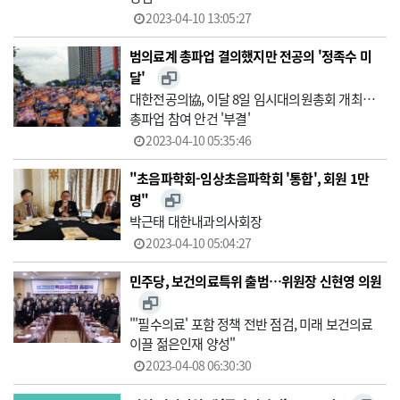
2023-04-10 13:05:27
범의료계 총파업 결의했지만 전공의 '정족수 미
달'
대한전공의協, 이달 8일 임시대의원총회 개최…
총파업 참여 안건 '부결'
2023-04-10 05:35:46
"초음파학회-임상초음파학회 '통합', 회원 1만
명"
박근태 대한내과의사회장
2023-04-10 05:04:27
민주당, 보건의료특위 출범…위원장 신현영 의원
"'필수의료' 포함 정책 전반 점검, 미래 보건의료
이끌 젊은인재 양성"
2023-04-08 06:30:30