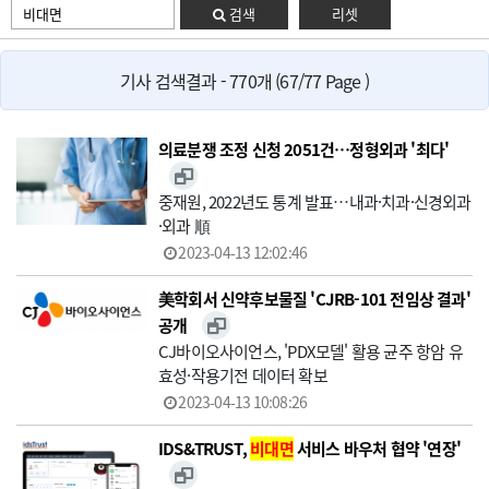
검색
리셋
기사 검색결과 - 770개 (67/77 Page )
의료분쟁 조정 신청 2051건…정형외과 '최다'
중재원, 2022년도 통계 발표…내과·치과·신경외과
·외과 順
2023-04-13 12:02:46
美학회서 신약후보물질 'CJRB-101 전임상 결과'
공개
CJ바이오사이언스, 'PDX모델' 활용 균주 항암 유
효성·작용기전 데이터 확보
2023-04-13 10:08:26
IDS&TRUST,
비대면
서비스 바우처 협약 '연장'