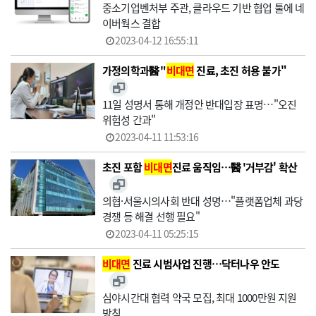
중소기업벤처부 주관, 클라우드 기반 협업 툴에 네
이버웍스 결합
2023-04-12 16:55:11
가정의학과醫 "
비대면
진료, 초진 허용 불가"
11일 성명서 통해 개정안 반대입장 표명…"오진
위험성 간과"
2023-04-11 11:53:16
초진 포함
비대면
진료 움직임…醫 '거부감' 확산
의협·서울시의사회 반대 성명…"플랫폼업체 과당
경쟁 등 해결 선행 필요"
2023-04-11 05:25:15
비대면
진료 시범사업 진행…닥터나우 안도
심야시간대 협력 약국 모집, 최대 1000만원 지원
방침