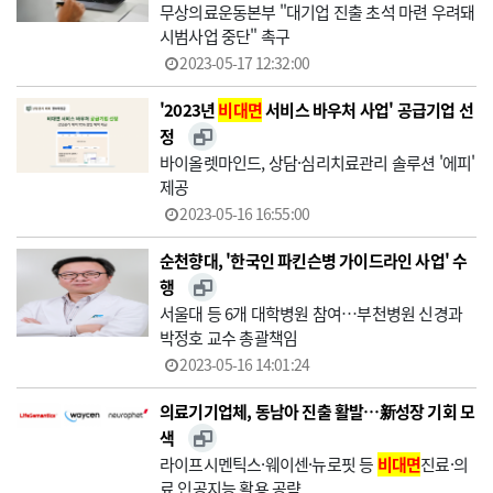
무상의료운동본부 "대기업 진출 초석 마련 우려돼
시범사업 중단" 촉구
2023-05-17 12:32:00
'2023년
비대면
서비스 바우처 사업' 공급기업 선
정
바이올렛마인드, 상담·심리치료관리 솔루션 '에피'
제공
2023-05-16 16:55:00
순천향대, '한국인 파킨슨병 가이드라인 사업' 수
행
서울대 등 6개 대학병원 참여…부천병원 신경과
박정호 교수 총괄책임
2023-05-16 14:01:24
의료기기업체, 동남아 진출 활발…新성장 기회 모
색
라이프시멘틱스·웨이센·뉴로핏 등
비대면
진료·의
료 인공지능 활용 공략