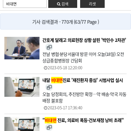
검색
리셋
기사 검색결과 - 770개 (63/77 Page )
간호계 달래고 의료현장 상황 살핀 '박민수 2차관'
전날 병협·분당서울대 방문 이어 오늘(18일) 오전
상급종합병원장 간담회
2023-05-18 12:20:00
내달
비대면
진료 '재진환자 중심' 시범사업 실시
오늘 당정회의, 추진방안 확정…약 배송·약국 자동
배정 불포함
2023-05-17 17:36:40
"
비대면
진료, 의료비 폭등·건보재정 낭비 초래"