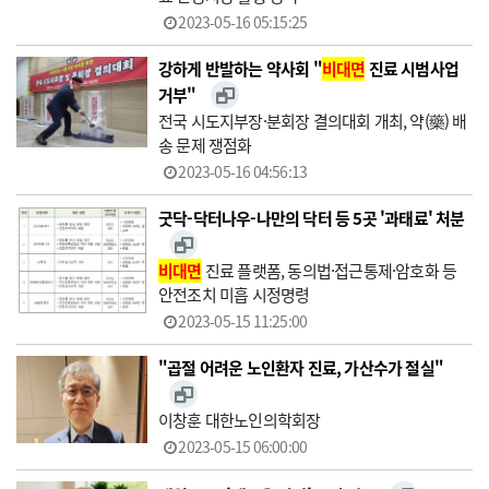
2023-05-16 05:15:25
강하게 반발하는 약사회 "
비대면
진료 시범사업
거부"
전국 시도지부장·분회장 결의대회 개최, 약(藥) 배
송 문제 쟁점화
2023-05-16 04:56:13
굿닥-닥터나우-나만의 닥터 등 5곳 '과태료' 처분
비대면
진료 플랫폼, 동의법·접근통제·암호화 등
안전조치 미흡 시정명령
2023-05-15 11:25:00
"곱절 어려운 노인환자 진료, 가산수가 절실"
이창훈 대한노인의학회장
2023-05-15 06:00:00