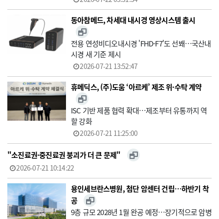
동아참메드, 차세대 내시경 영상시스템 출시
전용 연성비디오내시경 'FHD-F7'도 선봬…국산내
시경 새 기준 제시
2026-07-21 13:52:47
휴메딕스, (주)도움 ‘아르케’ 제조 위·수탁 계약
ISC 기반 제품 협력 확대…제조부터 유통까지 역
할 강화
2026-07-21 11:25:00
"소진료권·중진료권 붕괴가 더 큰 문제"
2026-07-21 10:14:22
용인세브란스병원, 첨단 암센터 건립…하반기 착
공
9층 규모 2028년 1월 완공 예정…장기적으로 암병