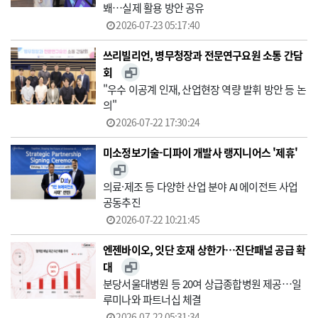
봬…실제 활용 방안 공유
2026-07-23 05:17:40
쓰리빌리언, 병무청장과 전문연구요원 소통 간담
회
"우수 이공계 인재, 산업현장 역량 발휘 방안 등 논
의"
2026-07-22 17:30:24
미소정보기술-디파이 개발사 랭지니어스 '제휴'
의료·제조 등 다양한 산업 분야 AI 에이전트 사업
공동추진
2026-07-22 10:21:45
엔젠바이오, 잇단 호재 상한가…진단패널 공급 확
대
분당서울대병원 등 20여 상급종합병원 제공…일
루미나와 파트너십 체결
2026-07-22 05:31:34