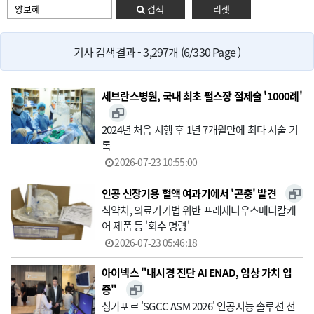
검색
리셋
기사 검색결과 - 3,297개 (6/330 Page )
세브란스병원, 국내 최초 펄스장 절제술 '1000례'
2024년 처음 시행 후 1년 7개월만에 최다 시술 기
록
2026-07-23 10:55:00
인공 신장기용 혈액 여과기에서 '곤충' 발견
식약처, 의료기기법 위반 프레제니우스메디칼케
어 제품 등 '회수 명령'
2026-07-23 05:46:18
아이넥스 "내시경 진단 AI ENAD, 임상 가치 입
증"
싱가포르 'SGCC ASM 2026' 인공지능 솔루션 선