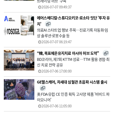
트레이닝 허브' 구축
2026-07-07 09:49:37
에어스메디컬·스튜디오키코·로소타 잇단 '투자 유
치'
의료AI 스타트업 행보 주목…진료기록 자동화·임
상 솔루션·로봇수술 등
2026-07-07 06:19:47
"韓, 목표체온유지치료 아시아 허브 도약"
BD코리아, 제7회 KTTM 성료…TTM 활용 경험·최
신 치료 전략 공유
2026-07-06 17:00:00
GE헬스케어, 차세대 심혈관 초음파 시스템 출시
美 FDA·유럽 CE 인증 획득 고사양 제품 '비비드 파
이오니어'
2026-07-06 11:05:00