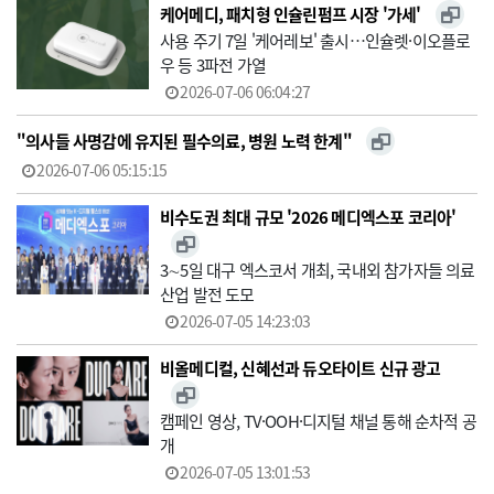
케어메디, 패치형 인슐린펌프 시장 '가세'
사용 주기 7일 '케어레보' 출시…인슐렛·이오플로
우 등 3파전 가열
2026-07-06 06:04:27
"의사들 사명감에 유지된 필수의료, 병원 노력 한계"
2026-07-06 05:15:15
비수도권 최대 규모 '2026 메디엑스포 코리아'
3∼5일 대구 엑스코서 개최, 국내외 참가자들 의료
산업 발전 도모
2026-07-05 14:23:03
비올메디컬, 신혜선과 듀오타이트 신규 광고
캠페인 영상, TV·OOH·디지털 채널 통해 순차적 공
개
2026-07-05 13:01:53