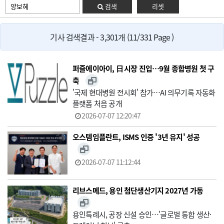
검색
리셋
기사 검색결과 - 3,301개 (11/331 Page )
퍼즐에이아이, 日 시장 진입…9월 종합병원 첫 구
축
'국제 현대병원 전시회' 참가…AI 의무기록 자동화
플랫폼 처음 공개
2026-07-07 12:20:47
오스템임플란트, ISMS 인증 '3년 유지' 성공
2026-07-07 11:12:44
리브스메드, 용인 첨단생산기지 2027년 가동
용인특례시, 공장 신설 승인…'글로벌 통합 생산·